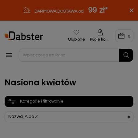
99 zł
*
DARMOWA DOSTAWA od
0
Ulubione
Twoje konto

Nasiona kwiatów
Kategorie i filtrowanie