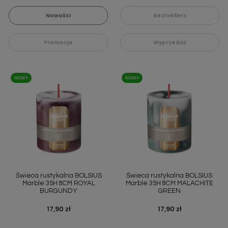
Nowości
Bestsellers
Promocje
Wyprzedaż
NOWY
NOWY
Świeca rustykalna BOLSIUS
Świeca rustykalna BOLSIUS
Marble 35H 8CM ROYAL
Marble 35H 8CM MALACHITE
BURGUNDY
GREEN
Cena
17,90 zł
Cena
17,90 zł