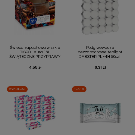
Świeca zapachowa w szkle
Podgrzewacze
BISPOL Aura 18H
bezzapachowe tealight
ŚWIĄTECZNE PRZYPRAWY
DABSTER.PL ~4H 50szt.
4,55 zł
9,31 zł
Cena
Cena
WYPRZEDAŻ!
-0,77 ZŁ