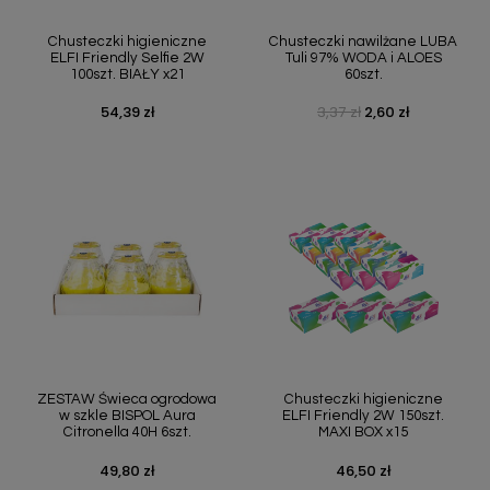
Chusteczki higieniczne
Chusteczki nawilżane LUBA
ELFI Friendly Selfie 2W
Tuli 97% WODA i ALOES
100szt. BIAŁY x21
60szt.
54,39 zł
3,37 zł
2,60 zł
Cena
Cena podstawowa
Cena
ZESTAW Świeca ogrodowa
Chusteczki higieniczne
w szkle BISPOL Aura
ELFI Friendly 2W 150szt.
Citronella 40H 6szt.
MAXI BOX x15
49,80 zł
46,50 zł
Cena
Cena