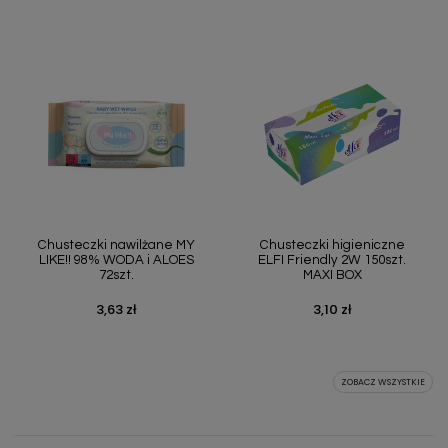
Chusteczki nawilżane MY
Chusteczki higieniczne
LIKE!! 98% WODA i ALOES
ELFI Friendly 2W 150szt.
72szt.
MAXI BOX
3,63 zł
3,10 zł
Cena
Cena
ZOBACZ WSZYSTKIE