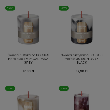
NOWY
NOWY
Świeca rustykalna BOLSIUS
Świeca rustykalna BOLSIUS
Marble 35H 8CM CARRARA
Marble 35H 8CM ONYX
GREY
BLACK
Cena
17,90 zł
Cena
17,90 zł
NOWY
NOWY