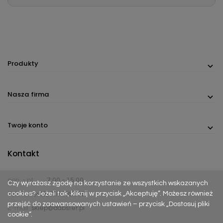
Produkty
Nasza firma
Twoje konto
Kontakt
pon. - pt.
7:00 - 15:00
Czy wyrażasz zgodę na korzystanie ze wszystkich wskazanych
cookies? Jeżeli tak, kliknij w przycisk „Akceptuję”. Możesz również
Telefon:
(+48) 737 305 306
przejść do zaawansowanych ustawień – przycisk „Dostosuj pliki
E-mail:
sklep@dabster.pl
cookie”.