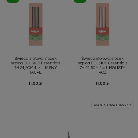
Świeca stołowa stożek
Świeca stołowa stożek
szpica BOLSIUS Essentials
szpica BOLSIUS Essentials
7H 24,5CM 4szt. JASNY
7H 24,5CM 4szt. MGLISTY
TAUPE
RÓŻ
Cena
11,00 zł
Cena
11,00 zł
WSZYSTKIE NOWE PRODUKTY