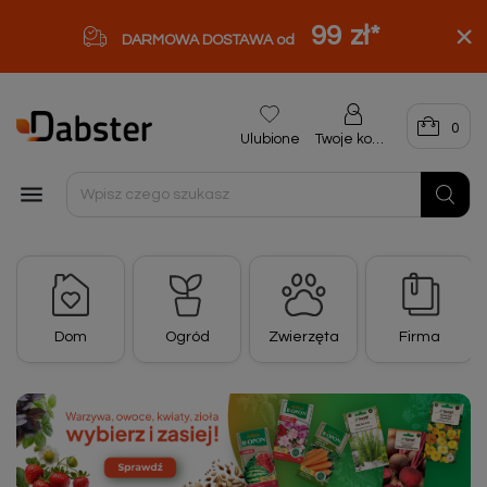
99 zł
*
DARMOWA DOSTAWA od
0
Ulubione
Twoje konto

Dom
Ogród
Zwierzęta
Firma