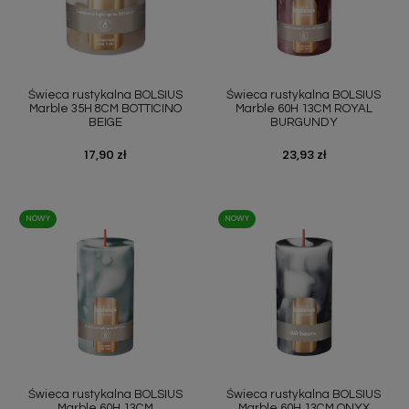
Świeca rustykalna BOLSIUS
Świeca rustykalna BOLSIUS
Marble 35H 8CM BOTTICINO
Marble 60H 13CM ROYAL
BEIGE
BURGUNDY
Cena
17,90 zł
Cena
23,93 zł
NOWY
NOWY
Świeca rustykalna BOLSIUS
Świeca rustykalna BOLSIUS
Marble 60H 13CM
Marble 60H 13CM ONYX