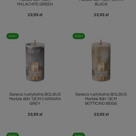
MALACHITE GREEN
BLACK
Cena
23,93 zł
Cena
23,93 zł
NOWY
NOWY
Świeca rustykalna BOLSIUS
Świeca rustykalna BOLSIUS
Marble 60H 13CM CARRARA
Marble 60H 13CM
GREY
BOTTICINO BEIGE
Cena
23,93 zł
Cena
23,93 zł
NOWY
NOWY