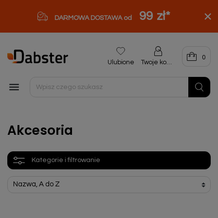
99 zł
*
DARMOWA DOSTAWA od
0
Ulubione
Twoje konto

Akcesoria
Kategorie i filtrowanie