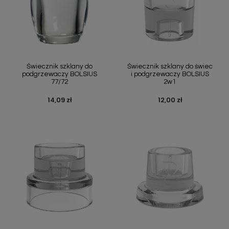
Świecznik szklany do
Świecznik szklany do świec
podgrzewaczy BOLSIUS
i podgrzewaczy BOLSIUS
77/72
2w1
14,09 zł
12,00 zł
Cena
Cena