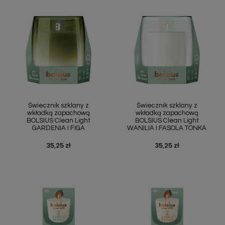
Świecznik szklany z
Świecznik szklany z
wkładką zapachową
wkładką zapachową
BOLSIUS Clean Light
BOLSIUS Clean Light
GARDENIA I FIGA
WANILIA I FASOLA TONKA
35,25 zł
35,25 zł
Cena
Cena