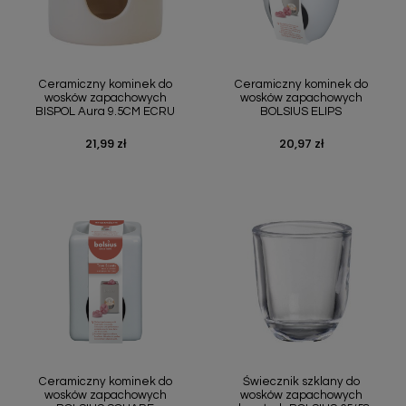
Ceramiczny kominek do
Ceramiczny kominek do
wosków zapachowych
wosków zapachowych
BISPOL Aura 9.5CM ECRU
BOLSIUS ELIPS
21,99 zł
20,97 zł
Cena
Cena
Ceramiczny kominek do
Świecznik szklany do
wosków zapachowych
wosków zapachowych