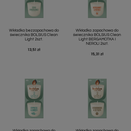
Wkładka bezzapachowa do
Wkładka zapachowa do
świecznika BOLSIUS Clean
świecznika BOLSIUS Clean
Light 2szt.
Light BERGAMOTKA I
NEROLI 2szt.
13,51 zł
Cena
15,31 zł
Cena
Wkładka zapachowa do
Wkładka zapachowa do