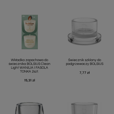
Wkładka zapachowa do
Świecznik szklany do
świecznika BOLSIUS Clean
podgrzewaczy BOLSIUS
Light WANILIA I FASOLA
TONKA 2szt.
7,77 zł
Cena
15,31 zł
Cena