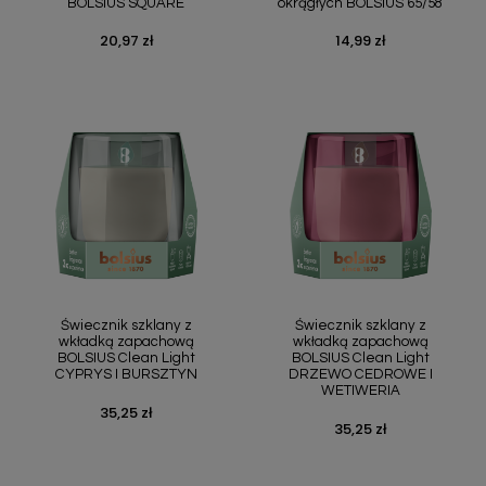
BOLSIUS SQUARE
okrągłych BOLSIUS 65/58
20,97 zł
14,99 zł
Cena
Cena
Świecznik szklany z
Świecznik szklany z
wkładką zapachową
wkładką zapachową
BOLSIUS Clean Light
BOLSIUS Clean Light
CYPRYS I BURSZTYN
DRZEWO CEDROWE I
WETIWERIA
35,25 zł
Cena
35,25 zł
Cena