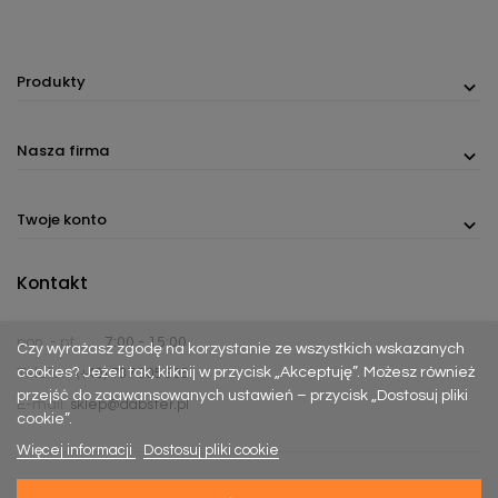
Produkty
Nasza firma
Twoje konto
Kontakt
pon. - pt.
7:00 - 15:00
Czy wyrażasz zgodę na korzystanie ze wszystkich wskazanych
cookies? Jeżeli tak, kliknij w przycisk „Akceptuję”. Możesz również
Telefon:
(+48) 737 305 306
przejść do zaawansowanych ustawień – przycisk „Dostosuj pliki
E-mail:
sklep@dabster.pl
cookie”.
Więcej informacji
Dostosuj pliki cookie