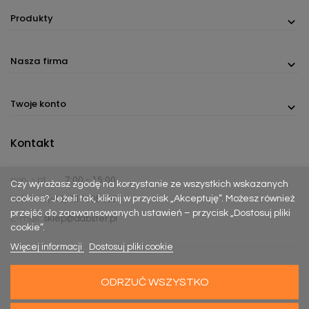
Produkty
Nasza firma
Twoje konto
Kontakt
pon. - pt.
7:00 - 15:00
Czy wyrażasz zgodę na korzystanie ze wszystkich wskazanych
cookies? Jeżeli tak, kliknij w przycisk „Akceptuję”. Możesz również
Telefon:
(+48) 737 305 306
przejść do zaawansowanych ustawień – przycisk „Dostosuj pliki
E-mail:
sklep@dabster.pl
cookie”.
Więcej informacji
Dostosuj pliki cookie
ODRZUĆ WSZYSTKO