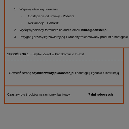
1.
Wypełnij właściwy formularz:
·
Odstąpienie od umowy -
Pobierz
·
Reklamacja -
Pobierz
2.
Wyślij wypełniony formularz na adres email:
biuro@dabster.pl
3.
Przygotuj przesyłkę zawierającą zwracany/reklamowany produkt a następnie 
SPOSÓB NR 1.
- Szybki Zwrot w Paczkomacie InPost
Odwiedź stronę
szybkiezwroty.pl/dabster_pl
i podstępuj zgodnie z instrukcją.
Czas zwrotu środków na rachunek bankowy.
7 dni roboczych