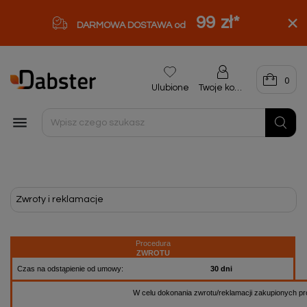
99 zł
*
DARMOWA DOSTAWA od
0
Ulubione
Twoje konto

Zwroty i reklamacje
Procedura
ZWROTU
Czas na odstąpienie od umowy:
30 dni
W celu dokonania zwrotu/reklamacji zakupionych pr