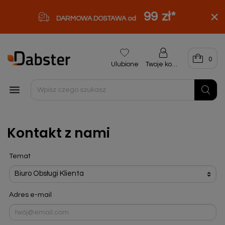
99 zł
*
DARMOWA DOSTAWA od
0
Ulubione
Twoje konto

Kontakt z nami
Temat
Adres e-mail