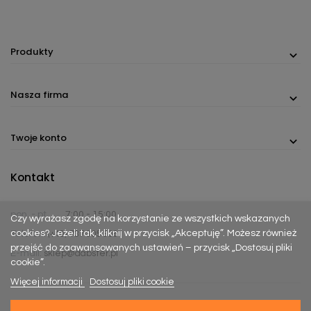
Produkty
Nasza firma
Twoje konto
Kontakt
pon. - pt.
7:00 - 15:00
Czy wyrażasz zgodę na korzystanie ze wszystkich wskazanych
cookies? Jeżeli tak, kliknij w przycisk „Akceptuję”. Możesz również
Telefon:
(+48) 737 305 306
przejść do zaawansowanych ustawień – przycisk „Dostosuj pliki
E-mail:
sklep@dabster.pl
cookie”.
Więcej informacji
Dostosuj pliki cookie