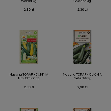
Wolska 4g
Goldena 3g
2,80 zł
2,30 zł
Cena
Cena
Nasiona TORAF - CUKINIA
Nasiona TORAF - CUKINIA
Mix Odmian 3g
Nefertiti 3g
2,30 zł
2,30 zł
Cena
Cena