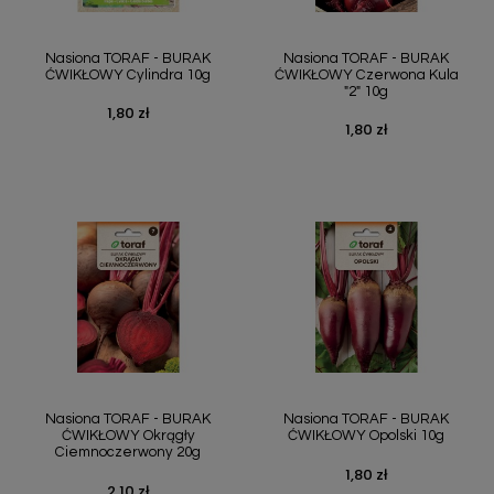
Nasiona TORAF - BURAK
Nasiona TORAF - BURAK
ĆWIKŁOWY Cylindra 10g
ĆWIKŁOWY Czerwona Kula
"2" 10g
1,80 zł
Cena
1,80 zł
Cena
Nasiona TORAF - BURAK
Nasiona TORAF - BURAK
ĆWIKŁOWY Okrągły
ĆWIKŁOWY Opolski 10g
Ciemnoczerwony 20g
1,80 zł
Cena
2,10 zł
Cena