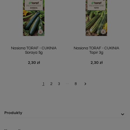
Nasiona TORAF - CUKINIA
Nasiona TORAF - CUKINIA
Soraya 5g
Tapir 3g
2,30 zł
2,30 zł
Cena
Cena
…

Następny
1
2
3
8
Produkty