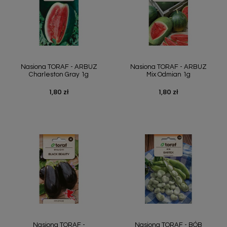
Nasiona TORAF - ARBUZ
Nasiona TORAF - ARBUZ
Charleston Gray 1g
Mix Odmian 1g
1,80 zł
1,80 zł
Cena
Cena
Nasiona TORAF -
Nasiona TORAF - BÓB