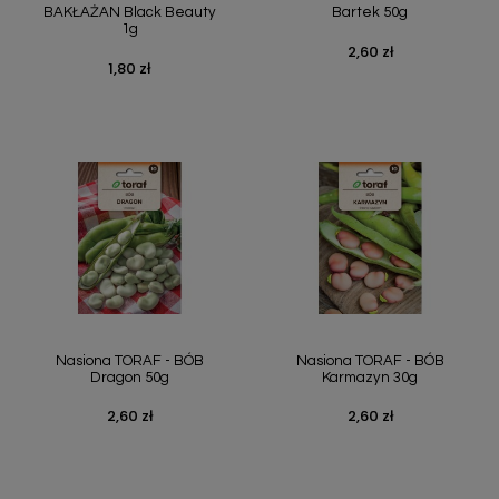
BAKŁAŻAN Black Beauty
Bartek 50g
1g
2,60 zł
Cena
1,80 zł
Cena
Nasiona TORAF - BÓB
Nasiona TORAF - BÓB
Dragon 50g
Karmazyn 30g
2,60 zł
2,60 zł
Cena
Cena