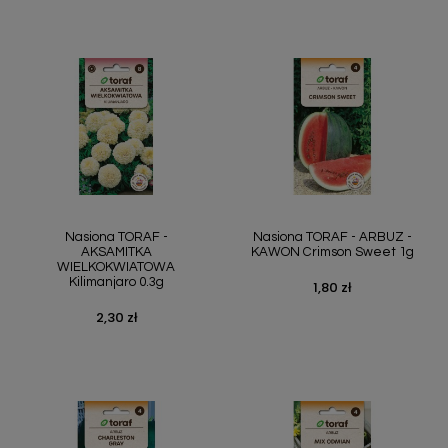
Nasiona TORAF -
Nasiona TORAF - ARBUZ -
AKSAMITKA
KAWON Crimson Sweet 1g
WIELKOKWIATOWA
Kilimanjaro 0.3g
1,80 zł
Cena
2,30 zł
Cena