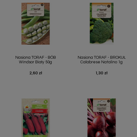
Nasiona TORAF - BÓB
Nasiona TORAF - BROKUŁ
Windsor Biały 50g
Calabrese Natalino 1g
2,60 zł
1,30 zł
Cena
Cena