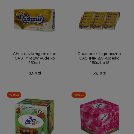
Chusteczki higieniczne
Chusteczki higieniczne
CASHMIR 2W Pudełko
CASHMIR 2W Pudełko
150szt.
150szt. x15
3,54 zł
53,10 zł
Cena
Cena
-0,55 ZŁ
-0,55 ZŁ