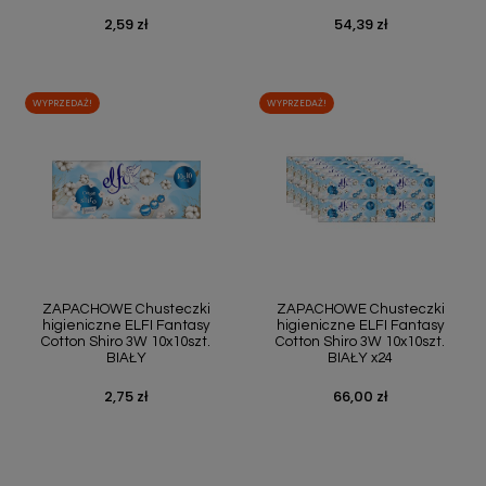
2,59 zł
54,39 zł
Cena
Cena
WYPRZEDAŻ!
WYPRZEDAŻ!
ZAPACHOWE Chusteczki
ZAPACHOWE Chusteczki
higieniczne ELFI Fantasy
higieniczne ELFI Fantasy
Cotton Shiro 3W 10x10szt.
Cotton Shiro 3W 10x10szt.
BIAŁY
BIAŁY x24
2,75 zł
66,00 zł
Cena
Cena