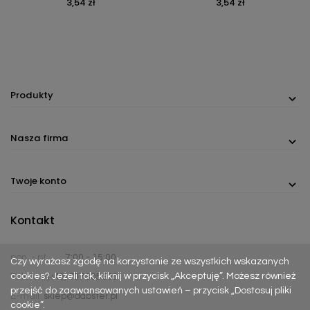
3,54 zł
3,54 zł
Cena
Cena
Produkty
Nasza firma
Twoje konto
Kontakt
pon. - pt.
7:00 - 15:00
Czy wyrażasz zgodę na korzystanie ze wszystkich wskazanych
cookies? Jeżeli tak, kliknij w przycisk „Akceptuję”. Możesz również
Telefon:
(+48) 737 305 306
przejść do zaawansowanych ustawień – przycisk „Dostosuj pliki
E-mail:
sklep@dabster.pl
cookie”.