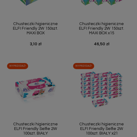
Chusteczki higieniczne
Chusteczki higieniczne
ELFI Friendly 2W 150szt.
ELFI Friendly 2W 150szt.
MAXI BOX
MAXI BOX x15
3,10 zł
46,50 zł
Cena
Cena
WYPRZEDAŻ!
WYPRZEDAŻ!
Chusteczki higieniczne
Chusteczki higieniczne
ELFI Friendly Selfie 2W
ELFI Friendly Selfie 2W
100szt. BIAŁY
100szt. BIAŁY x21