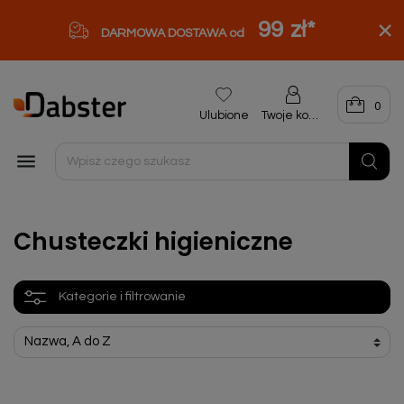
99 zł
*
DARMOWA DOSTAWA od
0
Ulubione
Twoje konto

Chusteczki higieniczne
Kategorie i filtrowanie