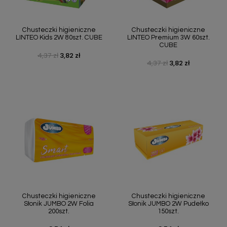
Chusteczki higieniczne
Chusteczki higieniczne
LINTEO Kids 2W 80szt. CUBE
LINTEO Premium 3W 60szt.
CUBE
4,37 zł
3,82 zł
Cena podstawowa
Cena
4,37 zł
3,82 zł
Cena podstawowa
Cena
Chusteczki higieniczne
Chusteczki higieniczne
Słonik JUMBO 2W Folia
Słonik JUMBO 2W Pudełko
200szt.
150szt.