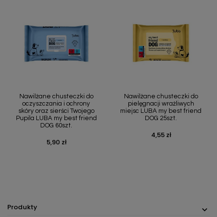
Nawilżane chusteczki do
Nawilżane chusteczki do
oczyszczania i ochrony
pielęgnacji wrażliwych
skóry oraz sierści Twojego
miejsc LUBA my best friend
Pupila LUBA my best friend
DOG 25szt.
DOG 60szt.
4,55 zł
Cena
5,90 zł
Cena
Produkty