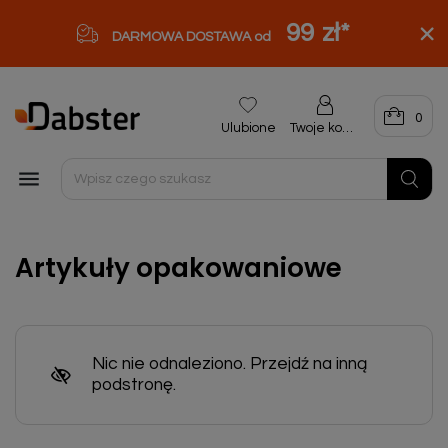
99 zł
*
DARMOWA DOSTAWA od
0
Ulubione
Twoje konto

Artykuły opakowaniowe
Nic nie odnaleziono. Przejdź na inną
podstronę.