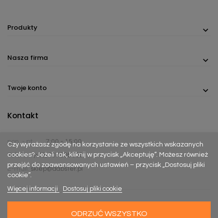
Produkty
Nasza firma
Twoje konto
Kontakt
pon. - pt.
7:00 - 15:00
Czy wyrażasz zgodę na korzystanie ze wszystkich wskazanych
cookies? Jeżeli tak, kliknij w przycisk „Akceptuję”. Możesz również
Telefon:
(+48) 737 305 306
przejść do zaawansowanych ustawień – przycisk „Dostosuj pliki
E-mail:
sklep@dabster.pl
cookie”.
Więcej informacji
Dostosuj pliki cookie
ODRZUĆ WSZYSTKO