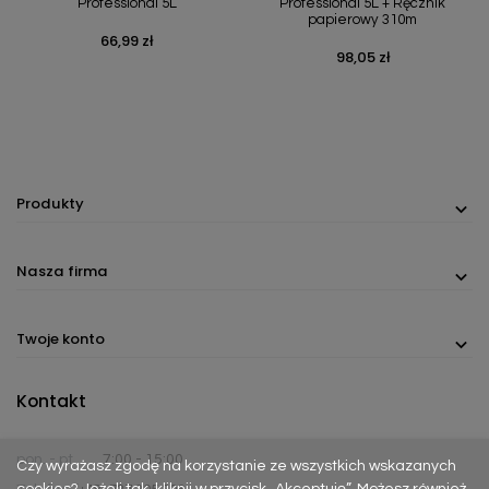
Professional 5L
Professional 5L + Ręcznik
papierowy 310m
66,99 zł
Cena
98,05 zł
Cena
Produkty
Nasza firma
Twoje konto
Kontakt
pon. - pt.
7:00 - 15:00
Czy wyrażasz zgodę na korzystanie ze wszystkich wskazanych