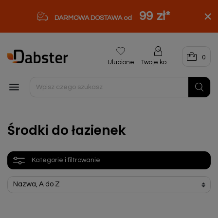
99 zł
*
DARMOWA DOSTAWA od
0
Ulubione
Twoje konto

Środki do łazienek
Kategorie i filtrowanie