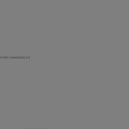
ieniczne
Środki owadobójcze
norazowe
kowaniowe
szystkie