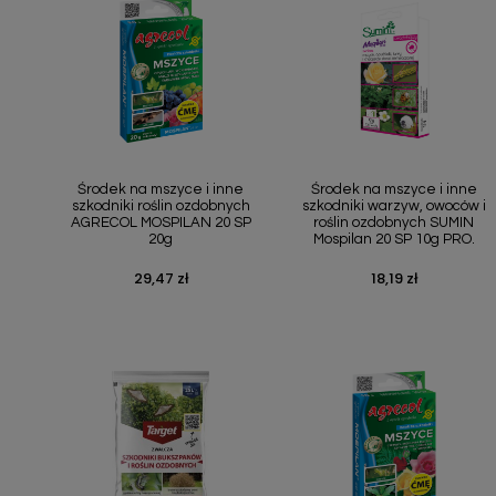
Podłoża
Pozostałe
Środki ochrony roślin
Środki ochrony roślin dla profesjonalistów
Zobacz wszystkie
Szybki podgląd
Szybki podgląd


Środek na mszyce i inne
Środek na mszyce i inne
szkodniki roślin ozdobnych
szkodniki warzyw, owoców i
AGRECOL MOSPILAN 20 SP
roślin ozdobnych SUMIN
Zobacz wszystkie
20g
Mospilan 20 SP 10g PRO.
29,47 zł
18,19 zł
Cena
Cena