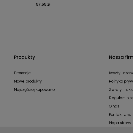
57,55 zł
Cena
Produkty
Nasza fir
Promocje
Koszty i czas
Nowe produkty
Polityka pryw
Najczęściej kupowane
Zwroty i rek
Regulamin s
O nas
Kontakt z na
Mapa strony