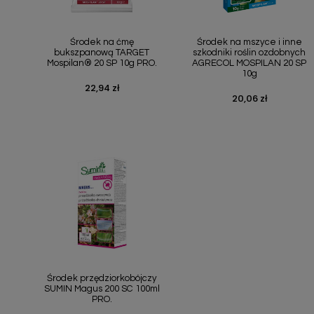
Szybki podgląd
Szybki podgląd


Środek na ćmę
Środek na mszyce i inne
bukszpanową TARGET
szkodniki roślin ozdobnych
Mospilan® 20 SP 10g PRO.
AGRECOL MOSPILAN 20 SP
10g
22,94 zł
Cena
20,06 zł
Cena
Szybki podgląd

Środek przędziorkobójczy
SUMIN Magus 200 SC 100ml
PRO.