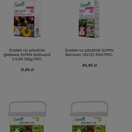
Szybki podgląd
Szybki podgląd


Środek na szkodniki
Środek na szkodniki SUMIN
glebowe SUMIN SoilGuard
Benevia 100 OD 30ml PRO.
0.5 GR 500g PRO.
45,45 zł
Cena
31,86 zł
Cena