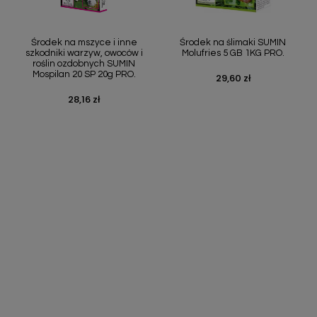
Szybki podgląd
Szybki podgląd


Środek na mszyce i inne
Środek na ślimaki SUMIN
szkodniki warzyw, owoców i
Molufries 5 GB 1KG PRO.
roślin ozdobnych SUMIN
Mospilan 20 SP 20g PRO.
29,60 zł
Cena
28,16 zł
Cena