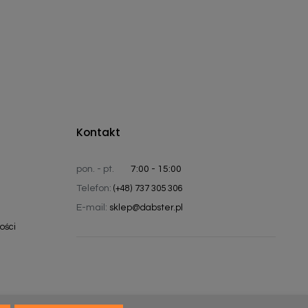
Kontakt
pon. - pt.
7:00 - 15:00
Telefon:
(+48) 737 305 306
E-mail:
sklep@dabster.pl
ości