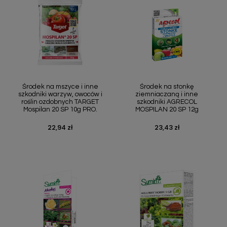
Szybki podgląd
Szybki podgląd


Środek na mszyce i inne
Środek na stonkę
szkodniki warzyw, owoców i
ziemniaczaną i inne
roślin ozdobnych TARGET
szkodniki AGRECOL
Mospilan 20 SP 10g PRO.
MOSPILAN 20 SP 12g
22,94 zł
23,43 zł
Cena
Cena