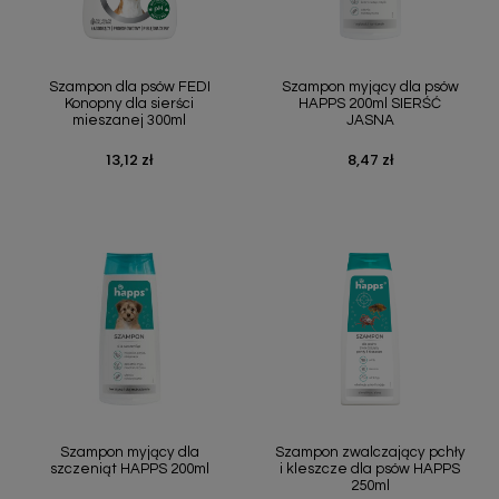
Szampon dla psów FEDI
Szampon myjący dla psów
Konopny dla sierści
HAPPS 200ml SIERŚĆ
mieszanej 300ml
JASNA
13,12 zł
8,47 zł
Cena
Cena
Szampon myjący dla
Szampon zwalczający pchły
szczeniąt HAPPS 200ml
i kleszcze dla psów HAPPS
250ml