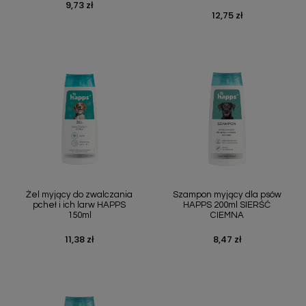
9,73 zł
Cena
12,75 zł
Cena
Żel myjący do zwalczania
Szampon myjący dla psów
pcheł i ich larw HAPPS
HAPPS 200ml SIERŚĆ
150ml
CIEMNA
11,38 zł
8,47 zł
Cena
Cena