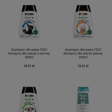
Szampon dla psów FEDI
Szampon dla psów FEDI
Konopny dla sierści czarnej
Konopny dla sierści jasnej
300ml
300ml
13,12 zł
13,12 zł
Cena
Cena