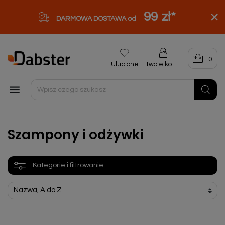
99 zł
*
DARMOWA DOSTAWA od
0
Ulubione
Twoje konto

Szampony i odżywki
Kategorie i filtrowanie