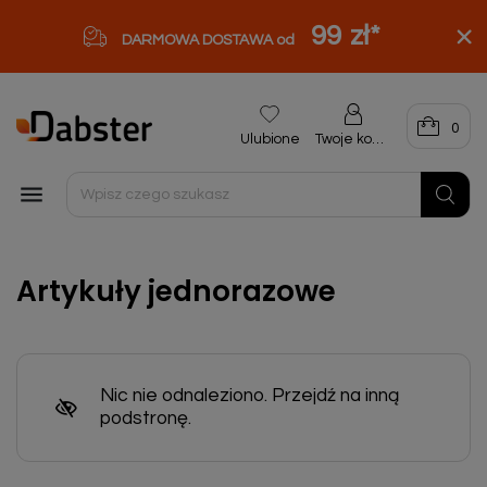
99 zł
*
DARMOWA DOSTAWA od
0
Ulubione
Twoje konto

Artykuły jednorazowe
Nic nie odnaleziono. Przejdź na inną
podstronę.