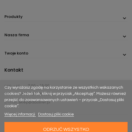
Produkty
Nasza firma
Twoje konto
Kontakt
pon. - pt.
7:00 - 15:00
Czy wyrażasz zgodę na korzystanie ze wszystkich wskazanych
cookies? Jeżeli tak, kliknij w przycisk „Akceptuję”. Możesz również
Telefon:
(+48) 737 305 306
przejść do zaawansowanych ustawień – przycisk „Dostosuj pliki
E-mail:
sklep@dabster.pl
cookie”.
Więcej informacji
Dostosuj pliki cookie
ODRZUĆ WSZYSTKO