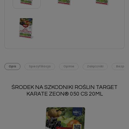
Opis
Specyfikacja
Opinie
Załączniki
Bezpie
ŚRODEK NA SZKODNIKI ROŚLIN TARGET
KARATE ZEON® 050 CS 20ML