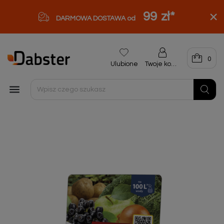
99 zł
*
DARMOWA DOSTAWA od
0
Ulubione
Twoje konto
