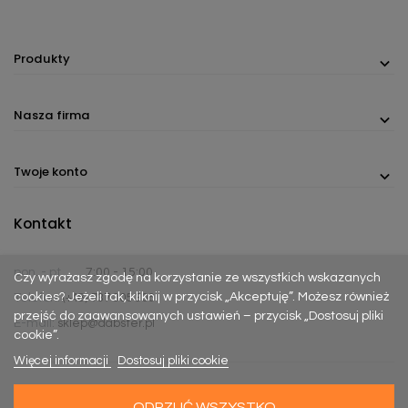
Produkty
Nasza firma
Twoje konto
Kontakt
pon. - pt.
7:00 - 15:00
Czy wyrażasz zgodę na korzystanie ze wszystkich wskazanych
cookies? Jeżeli tak, kliknij w przycisk „Akceptuję”. Możesz również
Telefon:
(+48) 737 305 306
przejść do zaawansowanych ustawień – przycisk „Dostosuj pliki
E-mail:
sklep@dabster.pl
cookie”.
Więcej informacji
Dostosuj pliki cookie
ODRZUĆ WSZYSTKO