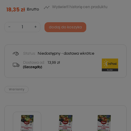

Wyświetl historię cen produktu
18,35 zł
Brutto
-
+
dodaj do koszyka
Status:
Niedostępny - dostawa wkrótce
Dostawa od:
13,99 zł
(Szczegóły)
Warianty