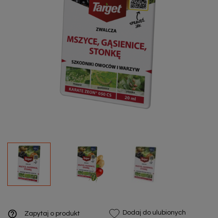
help_outline
Dodaj do ulubionych
Zapytaj o produkt