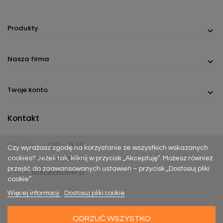
Produkty
Nasza firma
Twoje konto
Kontakt
pon. - pt.
7:00 - 15:00
Czy wyrażasz zgodę na korzystanie ze wszystkich wskazanych
cookies? Jeżeli tak, kliknij w przycisk „Akceptuję”. Możesz również
Telefon:
(+48) 737 305 306
przejść do zaawansowanych ustawień – przycisk „Dostosuj pliki
E-mail:
sklep@dabster.pl
cookie”.
Więcej informacji
Dostosuj pliki cookie
ODRZUĆ WSZYSTKO