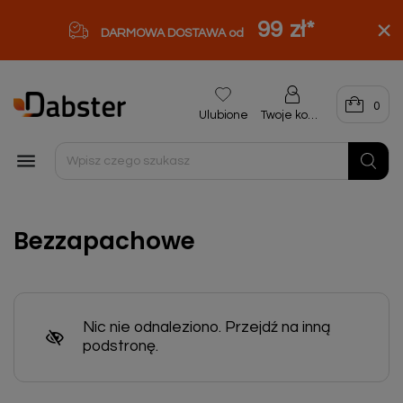
99 zł
*
DARMOWA DOSTAWA od
0
Ulubione
Twoje konto

Bezzapachowe
Nic nie odnaleziono. Przejdź na inną
podstronę.