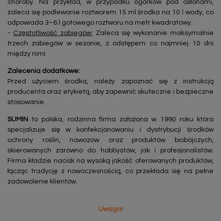
choroby. Na przykład, w przypadku ogórków pod osłonami,
zaleca się podlewanie roztworem 15 ml środka na 10 l wody, co
odpowiada 3–6 l gotowego roztworu na metr kwadratowy.
-
Częstotliwość zabiegów:
Zaleca się wykonanie maksymalnie
trzech zabiegów w sezonie, z odstępem co najmniej 10 dni
między nimi.
Zalecenia dodatkowe:
Przed użyciem środka, należy zapoznać się z instrukcją
producenta oraz etykietą, aby zapewnić skuteczne i bezpieczne
stosowanie.
SUMIN
to polska, rodzinna firma założona w 1990 roku która
specjalizuje się w konfekcjonowaniu i dystrybucji środków
ochrony roślin, nawozów oraz produktów biobójczych,
skierowanych zarówno do hobbystów, jak i profesjonalistów.
Firma kładzie nacisk na wysoką jakość oferowanych produktów,
łącząc tradycję z nowoczesnością, co przekłada się na pełne
zadowolenie klientów.
Uwaga!