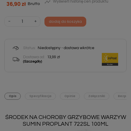

Wyświetl historię cen produktu
36,90 zł
Brutto
-
+
dodaj do koszyka
Status:
Niedostępny - dostawa wkrótce
Dostawa od:
13,99 zł
(Szczegóły)
Opis
Specyfikacja
Opinie
Załączniki
Bezpie
ŚRODEK NA CHOROBY GRZYBOWE WARZYW
SUMIN PROPLANT 722SL 100ML