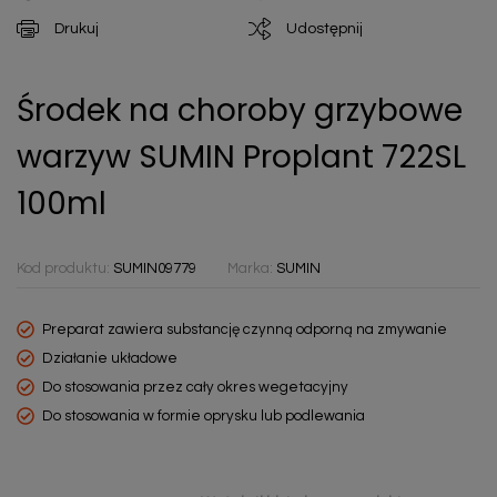
Drukuj
Udostępnij
Środek na choroby grzybowe
warzyw SUMIN Proplant 722SL
100ml
Kod produktu:
SUMIN09779
Marka:
SUMIN
Preparat zawiera substancję czynną odporną na zmywanie
Działanie układowe
Do stosowania przez cały okres wegetacyjny
Do stosowania w formie oprysku lub podlewania