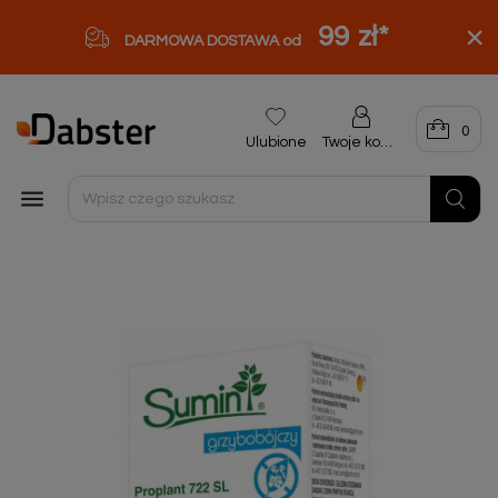
99 zł
*
DARMOWA DOSTAWA od
0
Ulubione
Twoje konto
