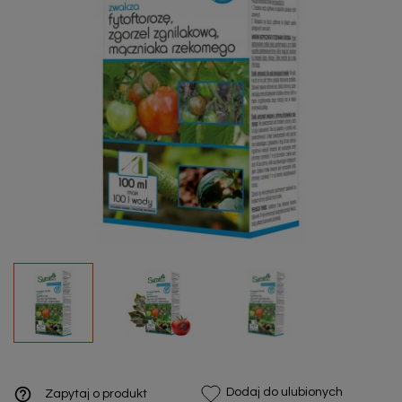
help_outline
Dodaj do ulubionych
Zapytaj o produkt