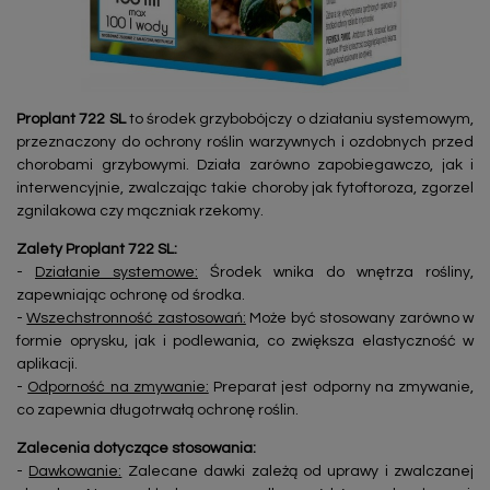
Proplant 722 SL
to środek grzybobójczy o działaniu systemowym,
przeznaczony do ochrony roślin warzywnych i ozdobnych przed
chorobami grzybowymi. Działa zarówno zapobiegawczo, jak i
interwencyjnie, zwalczając takie choroby jak fytoftoroza, zgorzel
zgnilakowa czy mączniak rzekomy.
Zalety Proplant 722 SL:
-
Działanie systemowe:
Środek wnika do wnętrza rośliny,
zapewniając ochronę od środka.
-
Wszechstronność zastosowań:
Może być stosowany zarówno w
formie oprysku, jak i podlewania, co zwiększa elastyczność w
aplikacji.
-
Odporność na zmywanie:
Preparat jest odporny na zmywanie,
co zapewnia długotrwałą ochronę roślin.
Zalecenia dotyczące stosowania:
-
Dawkowanie:
Zalecane dawki zależą od uprawy i zwalczanej