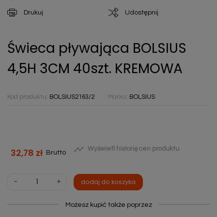
Drukuj
Udostępnij
Świeca pływająca BOLSIUS
4,5H 3CM 40szt. KREMOWA
Kod produktu:
BOLSIUS2163/2
Marka:
BOLSIUS

Wyświetl historię cen produktu
32,78 zł
Brutto
-
+
dodaj do koszyka
Możesz kupić także poprzez