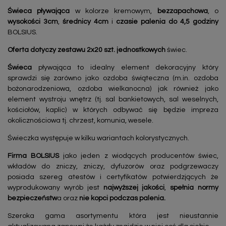
Świeca pływająca
w kolorze kremowym,
bezzapachowa
, o
wysokości 3cm
,
średnicy 4cm
i
czasie palenia do 4,5 godziny
BOLSIUS.
Oferta dotyczy zestawu 2x20 szt. jednostkowych
świec.
Świeca
pływająca to idealny element dekoracyjny który
sprawdzi się zarówno jako ozdoba świąteczna (m.in. ozdoba
bożonarodzeniowa, ozdoba wielkanocna) jak również jako
element wystroju wnętrz (tj. sal bankietowych, sal weselnych,
kościołów, kaplic) w których odbywać się będzie impreza
okolicznościowa tj. chrzest, komunia, wesele.
Świeczka występuje w kilku wariantach kolorystycznych.
Firma BOLSIUS
jako jeden z wiodących producentów świec,
wkładów do zniczy, zniczy, dyfuzorów oraz podgrzewaczy
posiada szereg atestów i certyfikatów potwierdzjących że
wyprodukowany wyrób jest
najwyższej jakości
,
spełnia normy
bezpieczeństw
a oraz
nie kopci podczas palenia.
Szeroka gama asortymentu która jest nieustannie