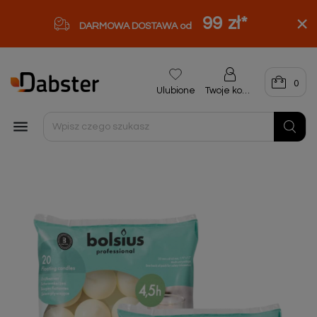
99 zł
*
DARMOWA DOSTAWA od
0
Ulubione
Twoje konto
