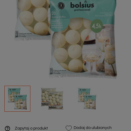
help_outline
Dodaj do ulubionych
Zapytaj o produkt