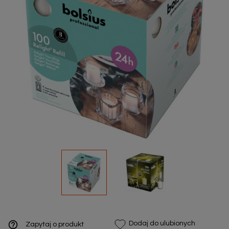
help_outline
Dodaj do ulubionych
Zapytaj o produkt