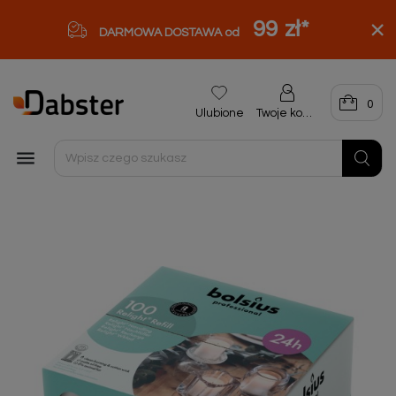
99 zł
*
DARMOWA DOSTAWA od
0
Ulubione
Twoje konto
