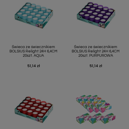
Świeca ze świecznikiem
Świeca ze świecznikiem
BOLSIUS Relight 24H 6,4CM
BOLSIUS Relight 24H 6,4CM
20szt. AQUA
20szt. PURPUROWA
51,14 zł
51,14 zł
Cena
Cena