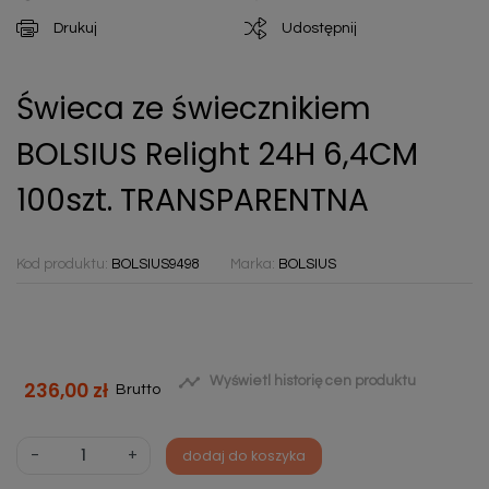
Drukuj
Udostępnij
Świeca ze świecznikiem
BOLSIUS Relight 24H 6,4CM
100szt. TRANSPARENTNA
Kod produktu:
BOLSIUS9498
Marka:
BOLSIUS

Wyświetl historię cen produktu
236,00 zł
Brutto
-
+
dodaj do koszyka