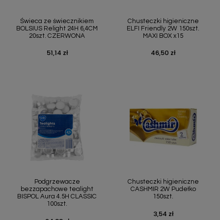
Świeca ze świecznikiem
Chusteczki higieniczne
BOLSIUS Relight 24H 6,4CM
ELFI Friendly 2W 150szt.
20szt. CZERWONA
MAXI BOX x15
51,14 zł
46,50 zł
Cena
Cena
Podgrzewacze
Chusteczki higieniczne
bezzapachowe tealight
CASHMIR 2W Pudełko
BISPOL Aura 4.5H CLASSIC
150szt.
100szt.
3,54 zł
Cena