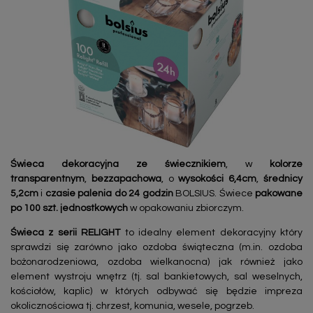
Świeca dekoracyjna ze świecznikiem
, w
kolorze
transparentnym
,
bezzapachowa
, o
wysokości 6,4cm
,
średnicy
5,2cm
i
czasie palenia do 24 godzin
BOLSIUS. Świece
pakowane
po 100 szt. jednostkowych
w opakowaniu zbiorczym.
Świeca z serii RELIGHT
to idealny element dekoracyjny który
sprawdzi się zarówno jako ozdoba świąteczna (m.in. ozdoba
bożonarodzeniowa, ozdoba wielkanocna) jak również jako
element wystroju wnętrz (tj. sal bankietowych, sal weselnych,
kościołów, kaplic) w których odbywać się będzie impreza
okolicznościowa tj. chrzest, komunia, wesele, pogrzeb.