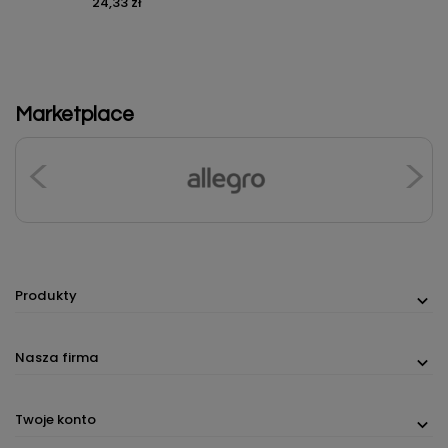
24,33 zł
Cena
Marketplace
Produkty
Nasza firma
Twoje konto