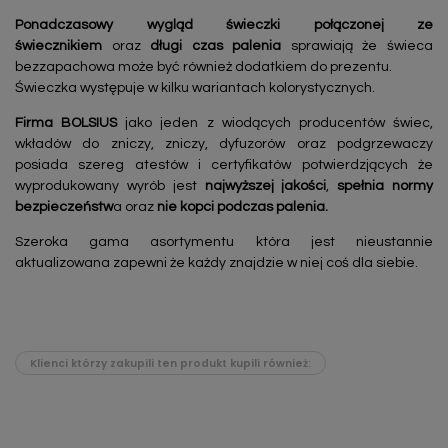
Ponadczasowy
wygląd świeczki połączonej ze
świecznikiem
oraz
długi czas palenia
sprawiają że świeca
bezzapachowa może być również dodatkiem do prezentu.
Świeczka występuje w kilku wariantach kolorystycznych.
Firma BOLSIUS
jako jeden z wiodących producentów świec,
wkładów do zniczy, zniczy, dyfuzorów oraz podgrzewaczy
posiada szereg atestów i certyfikatów potwierdzjących że
wyprodukowany wyrób jest
najwyższej jakości
,
spełnia normy
bezpieczeństw
a oraz
nie kopci podczas palenia.
Szeroka gama asortymentu która jest nieustannie
aktualizowana zapewni że każdy znajdzie w niej coś dla siebie.
Klienci którzy zakupili ten produkt kupili również: