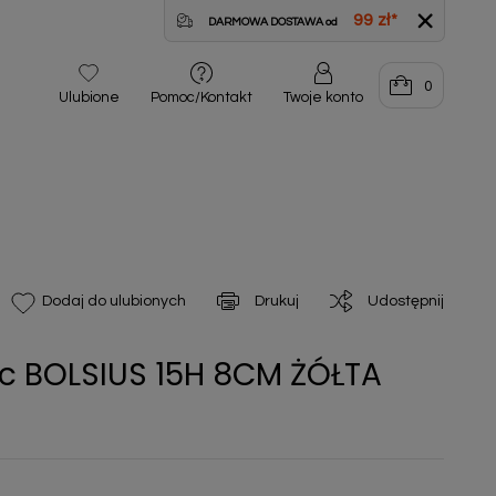
99 zł
*
DARMOWA DOSTAWA od
0
Ulubione
Pomoc/Kontakt
Twoje konto
Drukuj
Udostępnij
Dodaj do ulubionych
c BOLSIUS 15H 8CM ŻÓŁTA