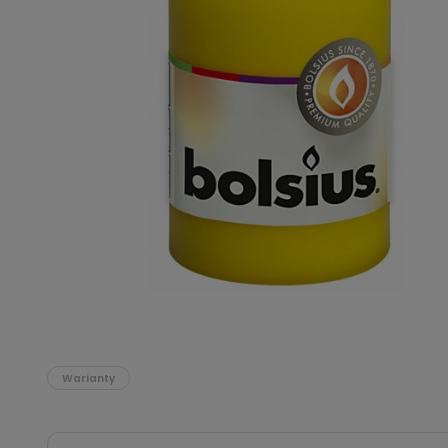
Podłoża
Pozostałe
Środki ochrony roślin
Środki ochrony roślin dla profesjonalistów
Zobacz wszystkie
Zobacz wszystkie
Warianty