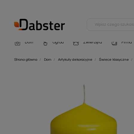
Dom
Ogród
Zwierzęta
Firma
Artykuły dekoracyjne
Chemia do architektury ogrodowej
Szampony i odżywki
Artykuły Hig
Strona główna
Dom
Artykuły dekoracyjne
Świece klasyczne
Artykuły do pielęgnacji
Chemia do oczek wodnych
Środki na pasożyty
Artykuły jed
Artykuły gospodarstwa domowego
Doniczki i pojemniki
Karmy i Przekąski dla Kotów
Artykuły opa
Artykuły higieniczne
Odstraszacze owadów
Chusteczki nawilżane
Artykuły jednorazowe
Odstraszacze zwierząt
Zobacz w
Artykuły opakowaniowe
Nawozy i preparaty
Zobacz wszystkie
Chemia gospodarcza
Narzędzia ogrodnicze
Nasiona