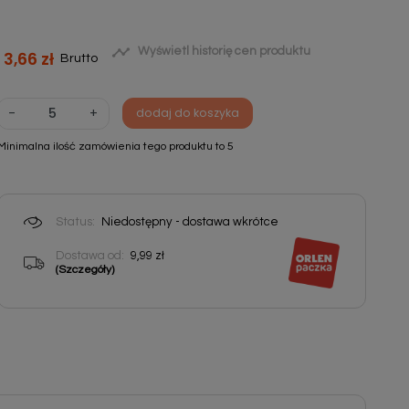

Wyświetl historię cen produktu
3,66 zł
Brutto
-
+
dodaj do koszyka
Minimalna ilość zamówienia tego produktu to 5
Status:
Niedostępny - dostawa wkrótce
Dostawa od:
9,99 zł
(Szczegóły)