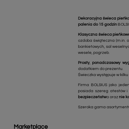
Dekoracyjna świeca pieńk
palenia do 15 godzin
BOLSI
Klasyczna świeca pieńko
ozdoba świąteczna (m.in. o
bankietowych, sal weselnyc
wesele, pogrzeb.
Prosty
,
ponadczasowy
wyg
dodatkiem do prezentu.
Świeczka występuje w kilku
Firma BOLSIUS jako jeden
posiada szereg atestów i
bezpieczeństw
a oraz
nie k
Szeroka gama asortymentu k
Marketplace