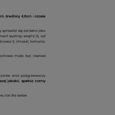
8cm
,
średnicy 4,8cm
i
czasie
y sprawdzi się zarówno jako
nt wystroju wnętrz (tj. sal
ciowa tj. chrzest, komunia,
pachowa może być również
fuzorów oraz podgrzewaczy
szej jakości
,
spełnia normy
j coś dla siebie.