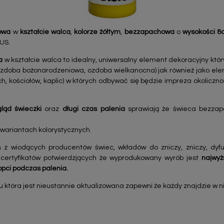
owa
w
kształcie walca
,
kolorze żółtym
,
bezzapachowa
o
wysokości 
US.
wa
w kształcie walca to idealny, uniwersalny element dekoracyjny któr
zdoba bożonarodzeniowa, ozdoba wielkanocna) jak również jako eleme
h, kościołów, kaplic) w których odbywać się będzie impreza okolicznoś
ląd świeczki
oraz
długi czas palenia
sprawiają że świeca bezza
 wariantach kolorystycznych.
 z wiodących producentów świec, wkładów do zniczy, zniczy, dy
 certyfikatów potwierdzjących że wyprodukowany wyrób jest
najwyż
opci podczas palenia.
tóra jest nieustannie aktualizowana zapewni że każdy znajdzie w nie