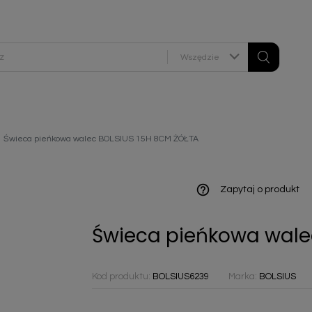
Wszędzie
ieniczne
Świeca pieńkowa walec BOLSIUS 15H 8CM ŻÓŁTA
norazowe
kowaniowe
help_outline
Zapytaj o produkt
Świeca pieńkowa wale
szystkie
Kod produktu:
BOLSIUS6239
Marka:
BOLSIUS