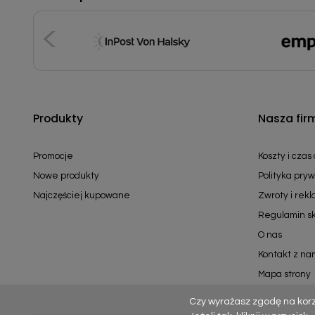
Produkty
Nasza fir
Promocje
Koszty i czas
Nowe produkty
Polityka pryw
Najczęściej kupowane
Zwroty i rek
Regulamin s
O nas
Kontakt z na
Mapa strony
Czy wyrażasz zgodę na kor