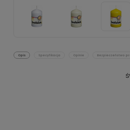
Opis
Specyfikacja
Opinie
Bezpieczeństwo pr
Ś