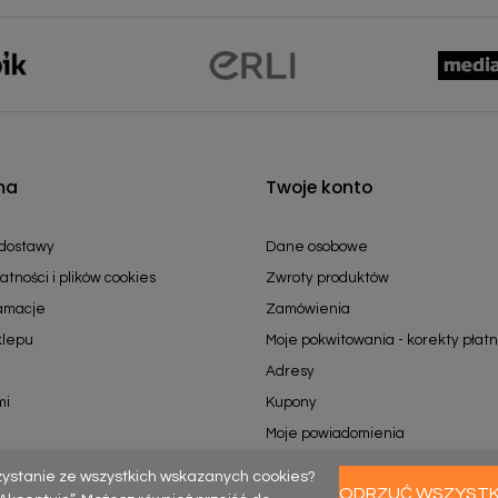
ma
Twoje konto
 dostawy
Dane osobowe
atności i plików cookies
Zwroty produktów
lamacje
Zamówienia
klepu
Moje pokwitowania - korekty płatn
Adresy
mi
Kupony
Moje powiadomienia
zystanie ze wszystkich wskazanych cookies?
ODRZUĆ WSZYST