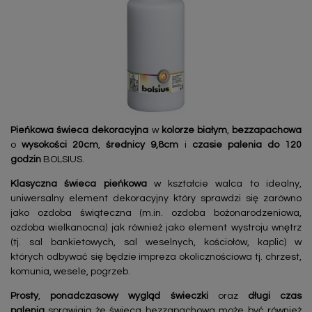
Pieńkowa świeca dekoracyjna
w
kolorze białym
,
bezzapachowa
o
wysokości 20cm
,
średnicy 9,8cm
i
czasie palenia do 120
godzin
BOLSIUS.
Klasyczna świeca pieńkowa
w kształcie walca to idealny,
uniwersalny element dekoracyjny który sprawdzi się zarówno
jako ozdoba świąteczna (m.in. ozdoba bożonarodzeniowa,
ozdoba wielkanocna) jak również jako element wystroju wnętrz
(tj. sal bankietowych, sal weselnych, kościołów, kaplic) w
których odbywać się będzie impreza okolicznościowa tj. chrzest,
komunia, wesele, pogrzeb.
Prosty
,
ponadczasowy
wygląd świeczki
oraz
długi czas
palenia
sprawiają że świeca bezzapachowa może być również