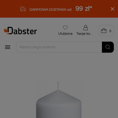
99 zł
*
DARMOWA DOSTAWA od
0
Ulubione
Twoje konto
