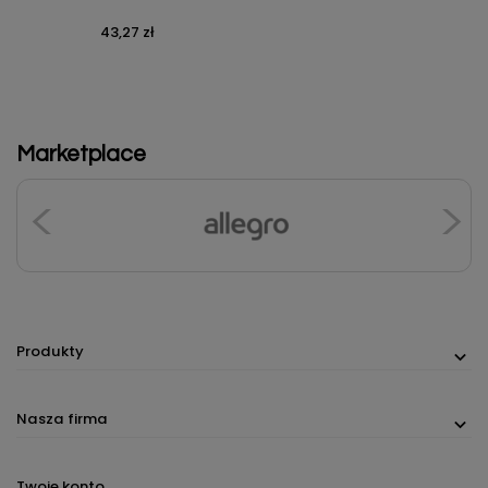
43,27 zł
Cena
Marketplace
Produkty
Nasza firma
Twoje konto