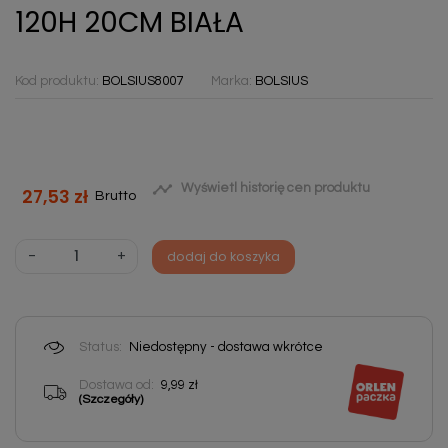
120H 20CM BIAŁA
Kod produktu:
BOLSIUS8007
Marka:
BOLSIUS

Wyświetl historię cen produktu
27,53 zł
Brutto
-
+
dodaj do koszyka
Status:
Niedostępny - dostawa wkrótce
Dostawa od:
9,99 zł
(Szczegóły)