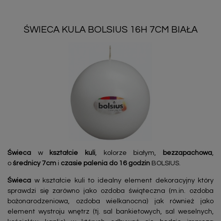
ŚWIECA KULA BOLSIUS 16H 7CM BIAŁA
Świeca
w
kształcie kuli
, kolorze białym,
bezzapachowa
,
o
średnicy 7cm
i
czasie palenia do 16 godzin
BOLSIUS.
Świeca
w kształcie kuli to idealny element dekoracyjny który
sprawdzi się zarówno jako ozdoba świąteczna (m.in. ozdoba
bożonarodzeniowa, ozdoba wielkanocna) jak również jako
element wystroju wnętrz (tj. sal bankietowych, sal weselnych,