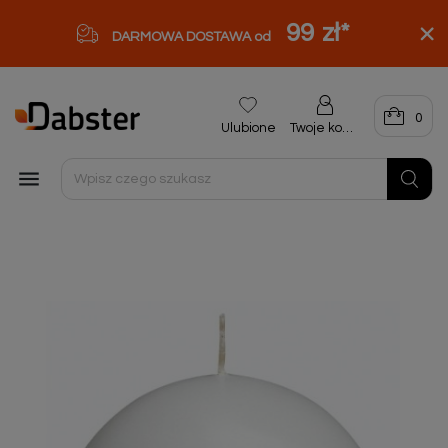
99 zł
*
DARMOWA DOSTAWA od
0
Ulubione
Twoje konto
