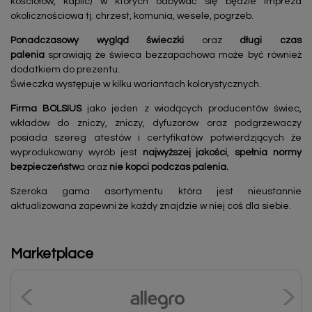
kościołów, kaplic) w których odbywać się będzie impreza
okolicznościowa tj. chrzest, komunia, wesele, pogrzeb.
Ponadczasowy
wygląd świeczki
oraz
długi czas
palenia
sprawiają że świeca bezzapachowa może być również
dodatkiem do prezentu.
Świeczka występuje w kilku wariantach kolorystycznych.
Firma BOLSIUS
jako jeden z wiodących producentów świec,
wkładów do zniczy, zniczy, dyfuzorów oraz podgrzewaczy
posiada szereg atestów i certyfikatów potwierdzjących że
wyprodukowany wyrób jest
najwyższej jakości
,
spełnia normy
bezpieczeństw
a oraz
nie kopci podczas palenia.
Szeroka gama asortymentu która jest nieustannie
aktualizowana zapewni że każdy znajdzie w niej coś dla siebie.
Marketplace