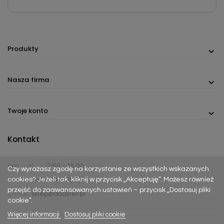
Produkty
Nasza firma
Twoje konto
Kontakt
pon. - pt.
7:00 - 15:00
Czy wyrażasz zgodę na korzystanie ze wszystkich wskazanych
cookies? Jeżeli tak, kliknij w przycisk „Akceptuję”. Możesz również
Telefon:
(+48) 737 305 306
przejść do zaawansowanych ustawień – przycisk „Dostosuj pliki
E-mail:
sklep@dabster.pl
cookie”.
Więcej informacji
Dostosuj pliki cookie