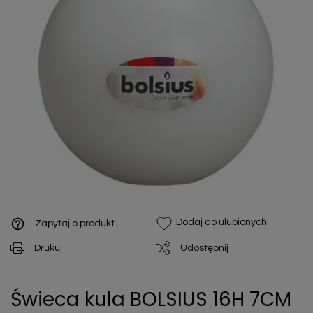
help_outline
Dodaj do ulubionych
Zapytaj o produkt
Drukuj
Udostępnij
Świeca kula BOLSIUS 16H 7CM