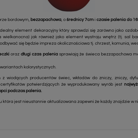
lorze bordowym,
bezzapachowa
, o
średnicy 7cm
i
czasie palenia do 16
o idealny element dekoracyjny który sprawdzi się zarówno jako ozdo
wielkanocna) jak również jako element wystroju wnętrz (tj. sal ba
h odbywać się będzie impreza okolicznościowa tj. chrzest, komunia, we
eczki
oraz
długi czas palenia
sprawiają że świeca bezzapachowa mo
 wariantach kolorystycznych.
 z wiodących producentów świec, wkładów do zniczy, zniczy, dy
 certyfikatów potwierdzjących że wyprodukowany wyrób jest
najwyż
opci podczas palenia.
tóra jest nieustannie aktualizowana zapewni że każdy znajdzie w nie