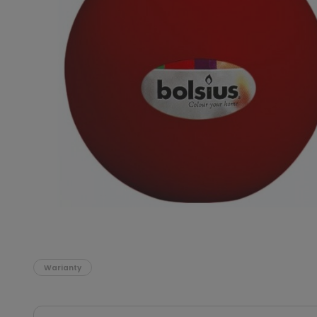
Podłoża
Pozostałe
Środki ochrony roślin
Środki ochrony roślin dla profesjonalistów
Zobacz wszystkie
Zobacz wszystkie
Warianty