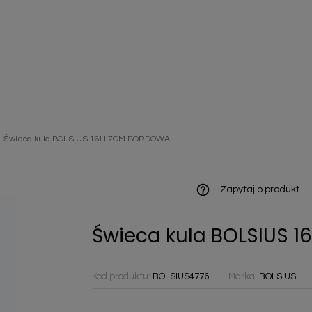
ieniczne
Świeca kula BOLSIUS 16H 7CM BORDOWA
norazowe
kowaniowe
help_outline
Zapytaj o produkt
Świeca kula BOLSIUS
szystkie
Kod produktu:
BOLSIUS4776
Marka:
BOLSIUS