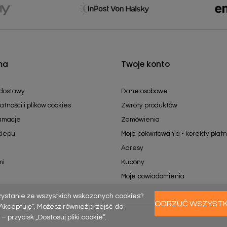
ma
Twoje konto
 dostawy
Dane osobowe
atności i plików cookies
Zwroty produktów
lamacje
Zamówienia
klepu
Moje pokwitowania - korekty płatn
Adresy
mi
Kupony
Moje powiadomienia
zystanie ze wszystkich wskazanych cookies?
ODRZUĆ WSZYST
k „Akceptuję”. Możesz również przejść do
rzycisk „Dostosuj pliki cookie”.