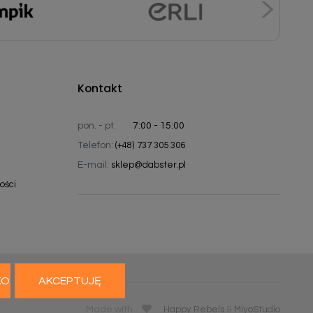
Kontakt
pon. - pt.
7:00 - 15:00
Telefon:
(+48) 737 305 306
E-mail:
sklep@dabster.pl
ości
KO
AKCEPTUJĘ
Made with
Happy Rebels
&
MiyoStudio