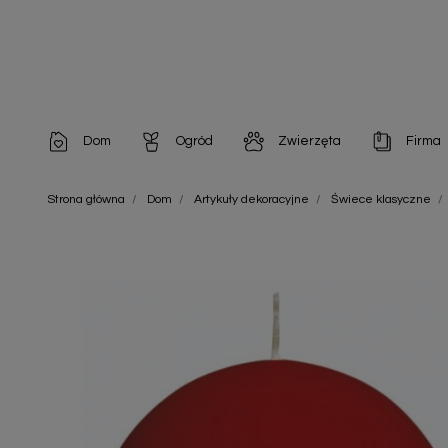
Dom
Ogród
Zwierzęta
Firma
Artykuły dekoracyjne
Chemia do architektury ogrodowej
Szampony i odżywki
Artykuły Hig
Strona główna
Dom
Artykuły dekoracyjne
Świece klasyczne
Artykuły do pielęgnacji
Chemia do oczek wodnych
Środki na pasożyty
Artykuły jed
Artykuły gospodarstwa domowego
Doniczki i pojemniki
Karmy i Przekąski dla Kotów
Artykuły opa
Artykuły higieniczne
Odstraszacze owadów
Chusteczki nawilżane
Artykuły jednorazowe
Odstraszacze zwierząt
Zobacz w
Artykuły opakowaniowe
Nawozy i preparaty
Zobacz wszystkie
Chemia gospodarcza
Narzędzia ogrodnicze
Nasiona