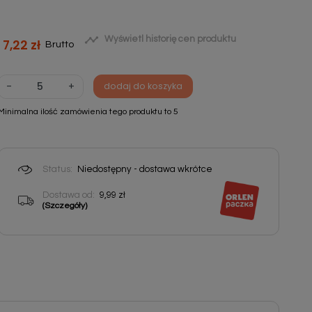

Wyświetl historię cen produktu
7,22 zł
Brutto
-
+
dodaj do koszyka
Minimalna ilość zamówienia tego produktu to 5
Status:
Niedostępny - dostawa wkrótce
Dostawa od:
9,99 zł
(Szczegóły)