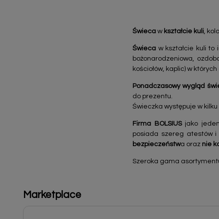
Świeca
w
kształcie kuli
, ko
Świeca
w kształcie kuli t
bożonarodzeniowa, ozdoba 
kościołów, kaplic) w któryc
Ponadczasowy
wygląd świ
do prezentu.
Świeczka występuje w kilku
Firma BOLSIUS
jako jeden
posiada szereg atestów i
bezpieczeństw
a oraz
nie k
Szeroka gama asortymentu k
Marketplace