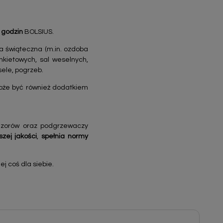
 godzin
BOLSIUS.
ba świąteczna (m.in. ozdoba
nkietowych, sal weselnych,
sele, pogrzeb.
że być również dodatkiem
fuzorów oraz podgrzewaczy
szej jakości
,
spełnia normy
j coś dla siebie.