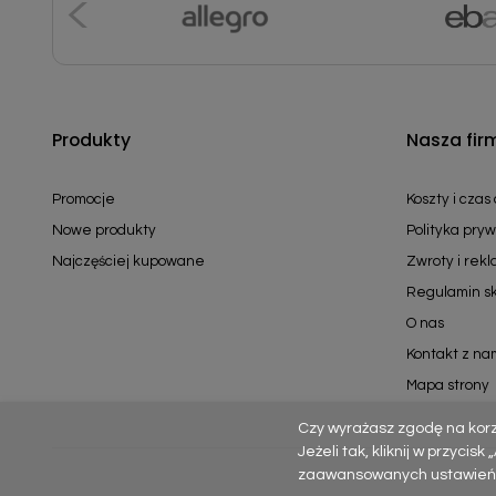
Produkty
Nasza fir
Promocje
Koszty i czas
Nowe produkty
Polityka pryw
Najczęściej kupowane
Zwroty i rek
Regulamin s
O nas
Kontakt z na
Mapa strony
Czy wyrażasz zgodę na kor
Jeżeli tak, kliknij w przycis
zaawansowanych ustawień – p