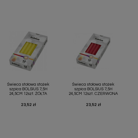
Szybki podgląd
Szybki podgląd


Świeca stołowa stożek
Świeca stołowa stożek
szpica BOLSIUS 7,5H
szpica BOLSIUS 7,5H
24,5CM 12szt. ŻÓŁTA
24,5CM 12szt. CZERWONA
23,52 zł
23,52 zł
Cena
Cena