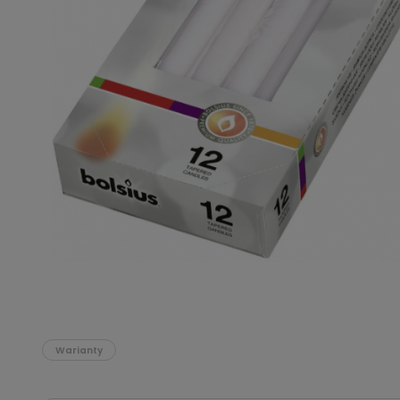
Podłoża
Pozostałe
Środki ochrony roślin
Środki ochrony roślin dla profesjonalistów
Zobacz wszystkie
Zobacz wszystkie
Warianty