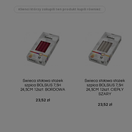
Klienci którzy zakupili ten produkt kupili również:
Szybki podgląd
Szybki podgląd


Świeca stołowa stożek
Świeca stołowa stożek
szpica BOLSIUS 7,5H
szpica BOLSIUS 7,5H
24,5CM 12szt. BORDOWA
24,5CM 12szt. CIEPŁY
SZARY
23,52 zł
Cena
23,52 zł
Cena