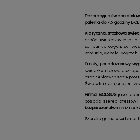
Dekoracyjna świeca stoło
palenia do 7,5 godziny
BOL
Klasyczna, stożkowa świec
ozdób świątecznych (m.in. 
sal bankietowych, sal wes
komunia, wesele, pogrzeb.
Prosty
,
ponadczasowy
wyg
świeczka stołowa bezzapa
osób ceniących sobie prost
Świeczka dostępna jest w k
Firma BOLSIUS
jako jeden
posiada szereg atestów i
bezpieczeństw
a oraz
nie k
Szeroka gama asortymentu k