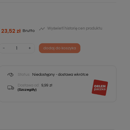

Wyświetl historię cen produktu
23,52 zł
Brutto
-
+
dodaj do koszyka
Status:
Niedostępny - dostawa wkrótce
Dostawa od:
9,99 zł
(Szczegóły)