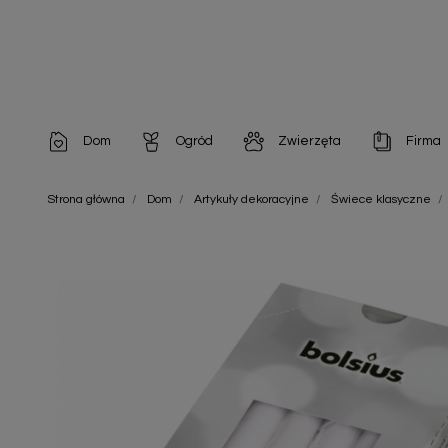
Dom
Ogród
Zwierzęta
Firma
Artykuły dekoracyjne
Chemia do architektury ogrodowej
Szampony i odżywki
Artykuły Hig
Strona główna
Dom
Artykuły dekoracyjne
Świece klasyczne
Artykuły do pielęgnacji
Chemia do oczek wodnych
Środki na pasożyty
Artykuły jed
Artykuły gospodarstwa domowego
Doniczki i pojemniki
Karmy i Przekąski dla Kotów
Artykuły opa
Artykuły higieniczne
Odstraszacze owadów
Chusteczki nawilżane
Artykuły jednorazowe
Odstraszacze zwierząt
Zobacz w
Artykuły opakowaniowe
Nawozy i preparaty
Zobacz wszystkie
Chemia gospodarcza
Narzędzia ogrodnicze
Nasiona