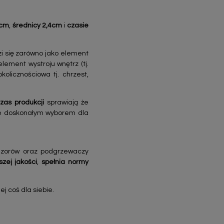
5cm
,
średnicy 2,4cm
i
czasie
zi się zarówno jako element
lement wystroju wnętrz (tj.
olicznościowa tj. chrzest,
zas produkcji
sprawiają że
ie doskonałym wyborem dla
fuzorów oraz podgrzewaczy
szej jakości
,
spełnia normy
j coś dla siebie.