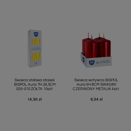
Szybki podgląd
Szybki podgląd


Świeca stołowa stożek
Świeca wotywna BISPOL
BISPOL Aura 7H 24,5CM
Aura 9H 8CM SW40/80
S30-010 ŻÓŁTA 10szt.
CZERWONY METALIK 4szt.
14,30 zł
9,34 zł
Cena
Cena