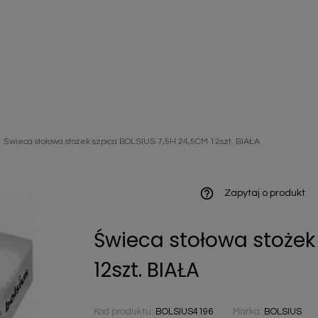
ieniczne
Świeca stołowa stożek szpica BOLSIUS 7,5H 24,5CM 12szt. BIAŁA
norazowe
kowaniowe
help_outline
Zapytaj o produkt
Świeca stołowa stożek
szystkie
12szt. BIAŁA
Kod produktu:
BOLSIUS4196
Marka:
BOLSIUS