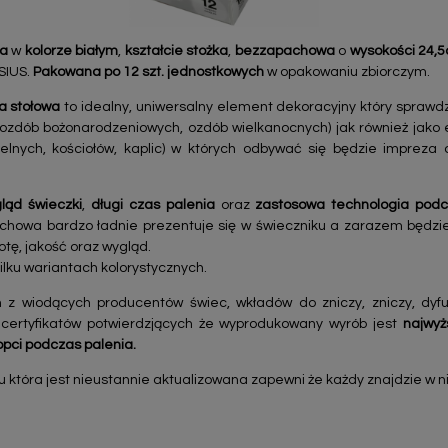
wa
w
kolorze białym
,
kształcie stożka
,
bezzapachowa
o
wysokości 24,
SIUS.
Pakowana po 12 szt. jednostkowych
w opakowaniu zbiorczym.
a stołowa
to idealny, uniwersalny element dekoracyjny który sprawd
ozdób bożonarodzeniowych, ozdób wielkanocnych) jak również jako e
elnych, kościołów, kaplic) w których odbywać się będzie impreza ok
ląd świeczki
,
długi czas palenia
oraz
zastosowa technologia podc
chowa bardzo ładnie prezentuje się w świeczniku a zarazem będz
otę, jakość oraz wygląd.
ilku wariantach kolorystycznych.
 z wiodących producentów świec, wkładów do zniczy, zniczy, dy
 certyfikatów potwierdzjących że wyprodukowany wyrób jest
najwyż
opci podczas palenia.
tóra jest nieustannie aktualizowana zapewni że każdy znajdzie w nie