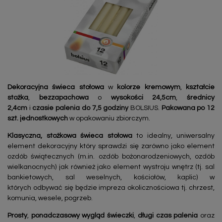
Dekoracyjna świeca stołowa
w
kolorze kremowym
,
kształcie
stożka
,
bezzapachowa
o
wysokości 24,5cm
,
średnicy
2,4cm
i
czasie palenia do 7,5 godziny
BOLSIUS.
Pakowana po 12
szt. jednostkowych
w opakowaniu zbiorczym.
Klasyczna, stożkowa świeca stołowa
to idealny, uniwersalny
element dekoracyjny który sprawdzi się zarówno jako element
ozdób świątecznych (m.in. ozdób bożonarodzeniowych, ozdób
wielkanocnych) jak również jako element wystroju wnętrz (tj. sal
bankietowych, sal weselnych, kościołów, kaplic) w
których odbywać się będzie impreza okolicznościowa tj. chrzest,
komunia, wesele, pogrzeb.
Prosty
,
ponadczasowy
wygląd świeczki
,
długi czas palenia
oraz