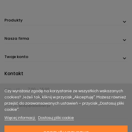
Produkty
Nasza firma
Twoje konto
Kontakt
pon. - pt.
7:00 - 15:00
Czy wyrażasz zgodę na korzystanie ze wszystkich wskazanych
cookies? Jeżeli tak, kliknij w przycisk „Akceptuję”. Możesz również
Telefon:
(+48) 737 305 306
przejść do zaawansowanych ustawień – przycisk „Dostosuj pliki
E-mail:
sklep@dabster.pl
cookie”.
Więcej informacji
Dostosuj pliki cookie