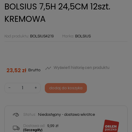
BOLSIUS 7,5H 24,5CM 12szt.
KREMOWA
Kod produktu:
BOLSIUS4219
Marka:
BOLSIUS

Wyświetl historię cen produktu
23,52 zł
Brutto
-
+
dodaj do koszyka
Status:
Niedostępny - dostawa wkrótce
Dostawa od:
9,99 zł
(Szczegóły)