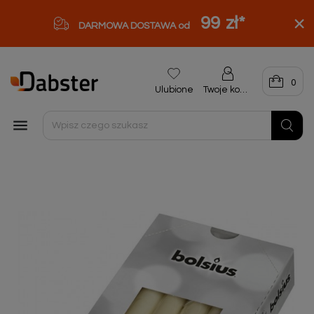
99 zł
*
DARMOWA DOSTAWA od
0
Ulubione
Twoje konto
