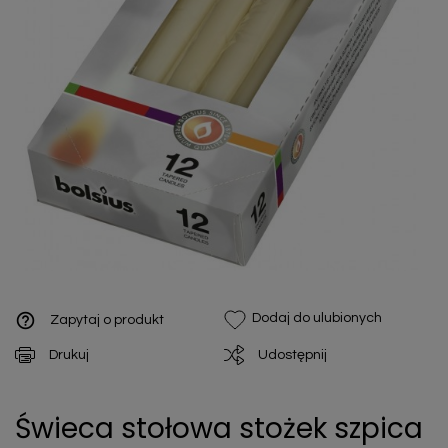
help_outline
Dodaj do ulubionych
Zapytaj o produkt
Drukuj
Udostępnij
Świeca stołowa stożek szpica