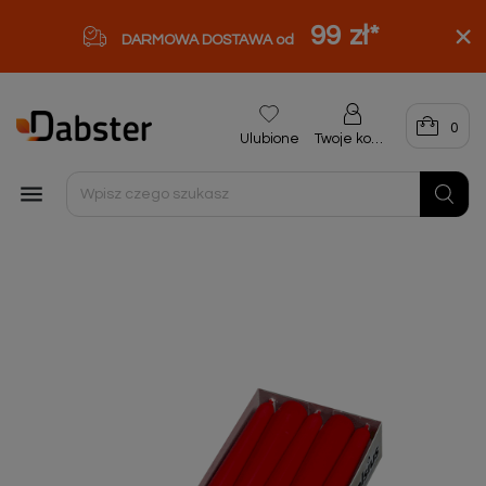
99 zł
*
DARMOWA DOSTAWA od
0
Ulubione
Twoje konto
