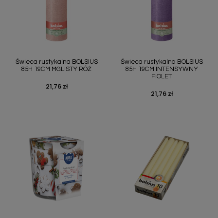
Świeca rustykalna BOLSIUS
Świeca rustykalna BOLSIUS
85H 19CM MGLISTY RÓŻ
85H 19CM INTENSYWNY
FIOLET
21,76 zł
Cena
21,76 zł
Cena