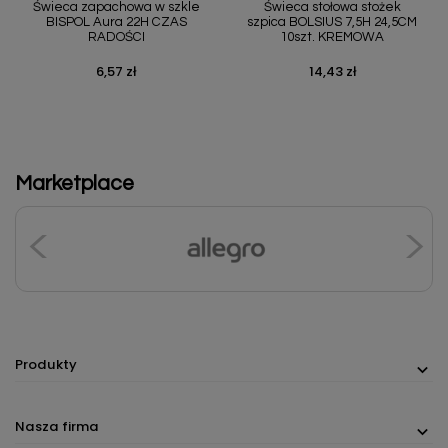
Świeca zapachowa w szkle
Świeca stołowa stożek
BISPOL Aura 22H CZAS
szpica BOLSIUS 7,5H 24,5CM
RADOŚCI
10szt. KREMOWA
6,57 zł
14,43 zł
Cena
Cena
Marketplace
Produkty
Nasza firma