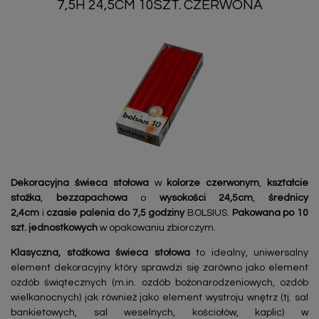
7,5H 24,5CM 10SZT. CZERWONA
Dekoracyjna świeca stołowa
w
kolorze czerwonym
,
kształcie
stożka
,
bezzapachowa
o
wysokości 24,5cm
,
średnicy
2,4cm
i
czasie palenia do 7,5 godziny
BOLSIUS.
Pakowana po 10
szt. jednostkowych
w opakowaniu zbiorczym.
Klasyczna, stożkowa świeca stołowa
to idealny, uniwersalny
element dekoracyjny który sprawdzi się zarówno jako element
ozdób świątecznych (m.in. ozdób bożonarodzeniowych, ozdób
wielkanocnych) jak również jako element wystroju wnętrz (tj. sal
bankietowych, sal weselnych, kościołów, kaplic) w