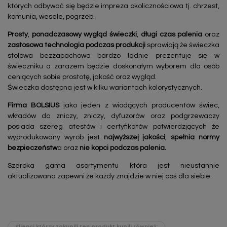
których odbywać się będzie impreza okolicznościowa tj. chrzest,
komunia, wesele, pogrzeb.
Prosty
,
ponadczasowy
wygląd świeczki
,
długi czas palenia
oraz
zastosowa technologia podczas produkcji
sprawiają że świeczka
stołowa bezzapachowa bardzo ładnie prezentuje się w
świeczniku a zarazem będzie doskonałym wyborem dla osób
ceniących sobie prostotę, jakość oraz wygląd.
Świeczka dostępna jest w kilku wariantach kolorystycznych.
Firma BOLSIUS
jako jeden z wiodących producentów świec,
wkładów do zniczy, zniczy, dyfuzorów oraz podgrzewaczy
posiada szereg atestów i certyfikatów potwierdzjących że
wyprodukowany wyrób jest
najwyższej jakości
,
spełnia normy
bezpieczeństw
a oraz
nie kopci podczas palenia.
Szeroka gama asortymentu która jest nieustannie
aktualizowana zapewni że każdy znajdzie w niej coś dla siebie.
Klienci którzy zakupili ten produkt kupili również: