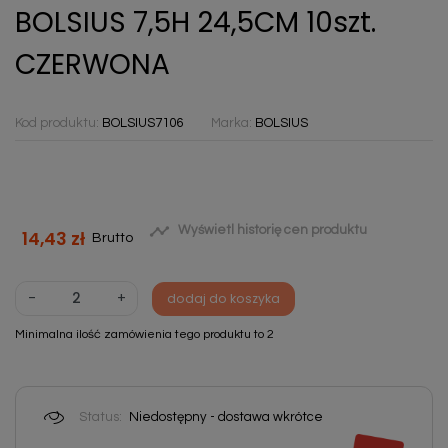
BOLSIUS 7,5H 24,5CM 10szt.
CZERWONA
Kod produktu:
BOLSIUS7106
Marka:
BOLSIUS

Wyświetl historię cen produktu
14,43 zł
Brutto
-
+
dodaj do koszyka
Minimalna ilość zamówienia tego produktu to 2
Status:
Niedostępny - dostawa wkrótce