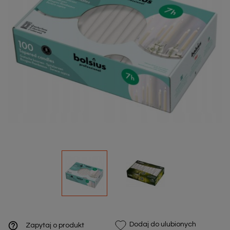
help_outline
Dodaj do ulubionych
Zapytaj o produkt