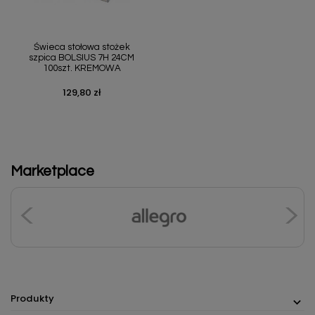
Świeca stołowa stożek
szpica BOLSIUS 7H 24CM
100szt. KREMOWA
129,80 zł
Cena
Marketplace
Produkty