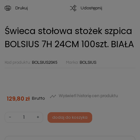
Drukuj
Udostępnij
Świeca stołowa stożek szpica
BOLSIUS 7H 24CM 100szt. BIAŁA
Kod produktu:
BOLSIUS2045
Marka:
BOLSIUS

Wyświetl historię cen produktu
129,80 zł
Brutto
-
+
dodaj do koszyka