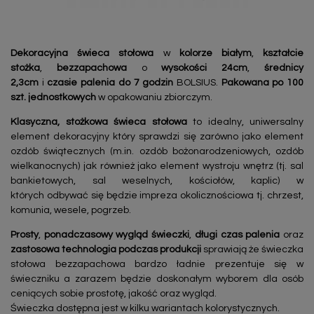
Dekoracyjna świeca stołowa
w
kolorze białym
,
kształcie
stożka
,
bezzapachowa
o
wysokości 24cm
,
średnicy
2,3cm
i
czasie palenia do 7 godzin
BOLSIUS.
Pakowana po 100
szt. jednostkowych
w opakowaniu zbiorczym.
Klasyczna, stożkowa świeca stołowa
to idealny, uniwersalny
element dekoracyjny który sprawdzi się zarówno jako element
ozdób świątecznych (m.in. ozdób bożonarodzeniowych, ozdób
wielkanocnych) jak również jako element wystroju wnętrz (tj. sal
bankietowych, sal weselnych, kościołów, kaplic) w
których odbywać się będzie impreza okolicznościowa tj. chrzest,
komunia, wesele, pogrzeb.
Prosty
,
ponadczasowy
wygląd świeczki
,
długi czas palenia
oraz
zastosowa technologia podczas produkcji
sprawiają że świeczka
stołowa bezzapachowa bardzo ładnie prezentuje się w
świeczniku a zarazem będzie doskonałym wyborem dla osób
ceniących sobie prostotę, jakość oraz wygląd.
Świeczka dostępna jest w kilku wariantach kolorystycznych.