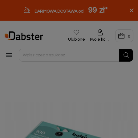
99 zł
*
DARMOWA DOSTAWA od
0
Ulubione
Twoje konto
