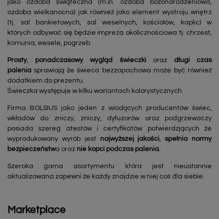
jako ozdoba świąteczna (m.in. ozdoba bożonarodzeniowa,
ozdoba wielkanocna) jak również jako element wystroju wnętrz
(tj. sal bankietowych, sal weselnych, kościołów, kaplic) w
których odbywać się będzie impreza okolicznościowa tj. chrzest,
komunia, wesele, pogrzeb.
Prosty
,
ponadczasowy
wygląd świeczki
oraz
długi czas
palenia
sprawiają że świeca bezzapachowa może być również
dodatkiem do prezentu.
Świeczka występuje w kilku wariantach kolorystycznych.
Firma BOLSIUS jako jeden z wiodących producentów świec,
wkładów do zniczy, zniczy, dyfuzorów oraz podgrzewaczy
posiada szereg atestów i certyfikatów potwierdzjących że
wyprodukowany wyrób jest
najwyższej jakości
,
spełnia normy
bezpieczeństw
a oraz
nie kopci podczas palenia.
Szeroka gama asortymentu która jest nieustannie
aktualizowana zapewni że każdy znajdzie w niej coś dla siebie.
Marketplace