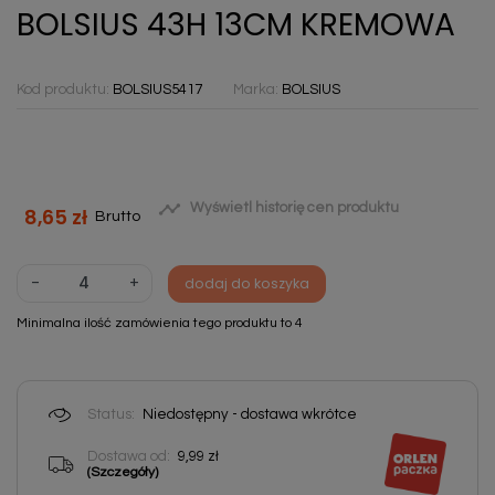
BOLSIUS 43H 13CM KREMOWA
Kod produktu:
BOLSIUS5417
Marka:
BOLSIUS

Wyświetl historię cen produktu
8,65 zł
Brutto
-
+
dodaj do koszyka
Minimalna ilość zamówienia tego produktu to 4
Status:
Niedostępny - dostawa wkrótce
Dostawa od:
9,99 zł
(Szczegóły)