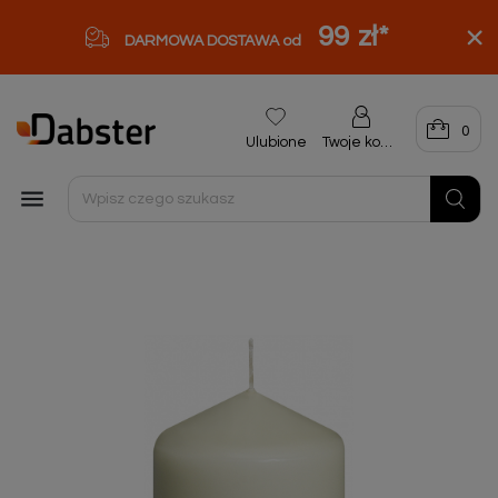
99 zł
*
DARMOWA DOSTAWA od
0
Ulubione
Twoje konto
