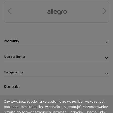
Produkty
Nasza firma
Twoje konto
Kontakt
pon. - pt.
7:00 - 15:00
Czy wyrażasz zgodę na korzystanie ze wszystkich wskazanych
cookies? Jeżeli tak, kliknij w przycisk „Akceptuję”. Możesz również
Telefon:
(+48) 737 305 306
przejść do zaawansowanych ustawień – przycisk „Dostosuj pliki