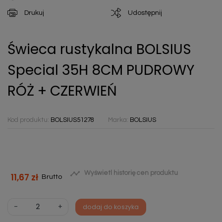
Drukuj
Udostępnij
Świeca rustykalna BOLSIUS
Special 35H 8CM PUDROWY
RÓŻ + CZERWIEŃ
Kod produktu:
BOLSIUS51278
Marka:
BOLSIUS

Wyświetl historię cen produktu
11,67 zł
Brutto
-
+
dodaj do koszyka