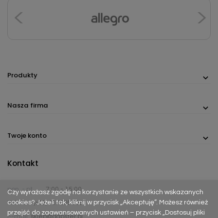
Produkty
Nasza firma
Twoje konto
Kontakt
pon. - pt.
7:00 - 15:00
Czy wyrażasz zgodę na korzystanie ze wszystkich wskazanych
cookies? Jeżeli tak, kliknij w przycisk „Akceptuję”. Możesz również
Telefon:
(+48) 737 305 306
przejść do zaawansowanych ustawień – przycisk „Dostosuj pliki
E-mail:
sklep@dabster.pl