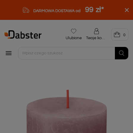
99 zł
*
DARMOWA DOSTAWA od
0
Ulubione
Twoje konto
