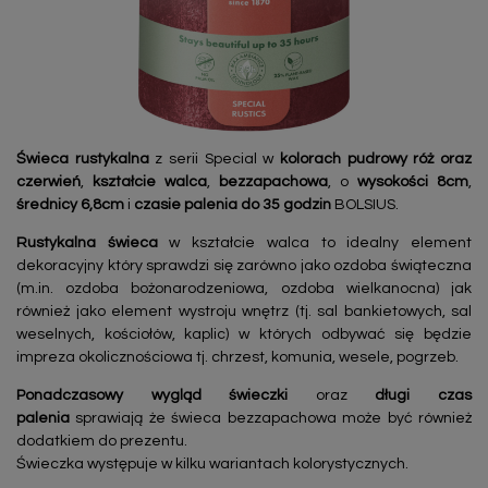
Świeca rustykalna
z serii Special w
kolorach pudrowy róż oraz
czerwień
,
kształcie walca
,
bezzapachowa
, o
wysokości 8cm
,
średnicy 6,8cm
i
czasie palenia do 35 godzin
BOLSIUS.
Rustykalna świeca
w kształcie walca to idealny element
dekoracyjny który sprawdzi się zarówno jako ozdoba świąteczna
(m.in. ozdoba bożonarodzeniowa, ozdoba wielkanocna) jak
również jako element wystroju wnętrz (tj. sal bankietowych, sal
weselnych, kościołów, kaplic) w których odbywać się będzie
impreza okolicznościowa tj. chrzest, komunia, wesele, pogrzeb.
Ponadczasowy
wygląd świeczki
oraz
długi czas
palenia
sprawiają że świeca bezzapachowa może być również
dodatkiem do prezentu.
Świeczka występuje w kilku wariantach kolorystycznych.