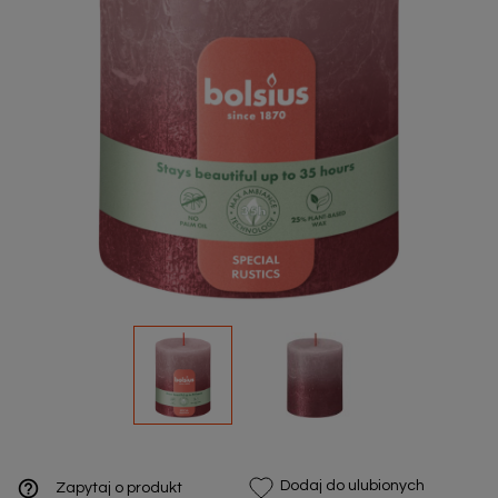
help_outline
Dodaj do ulubionych
Zapytaj o produkt