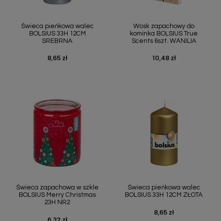
Świeca pieńkowa walec
Wosk zapachowy do
BOLSIUS 33H 12CM
kominka BOLSIUS True
SREBRNA
Scents 6szt. WANILIA
8,65 zł
10,48 zł
Cena
Cena
Świeca zapachowa w szkle
Świeca pieńkowa walec
BOLSIUS Merry Christmas
BOLSIUS 33H 12CM ZŁOTA
23H NR2
8,65 zł
Cena
6,32 zł
Cena