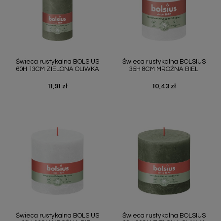
Świeca rustykalna BOLSIUS
Świeca rustykalna BOLSIUS
60H 13CM ZIELONA OLIWKA
35H 8CM MROŹNA BIEL
11,91 zł
10,43 zł
Cena
Cena
Świeca rustykalna BOLSIUS
Świeca rustykalna BOLSIUS