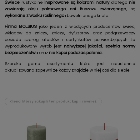
Świece
rustykalne
inspirowane są kolorami natury
dlatego
nie
zawierają oleju palmowego
ani tłuszczu zwierzęcego
, są
wykonane z wosku roślinnego
i bawełnianego knota.
Firma BOLSIUS
jako jeden z wiodących producentów świec,
wkładów do zniczy, zniczy, dyfuzorów oraz podgrzewaczy
posiada szereg atestów i certyfikatów potwierdzjących że
wyprodukowany wyrób jest
najwyższej jakości
,
spełnia normy
bezpieczeństw
a oraz
nie kopci podczas palenia.
Szeroka gama asortymentu która jest nieustannie
aktualizowana zapewni że każdy znajdzie w niej coś dla siebie.
Klienci którzy zakupili ten produkt kupili również: