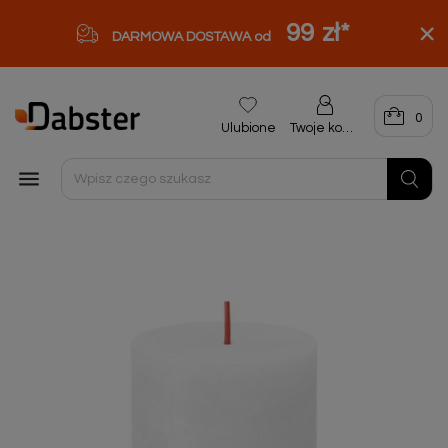
99 zł
*
DARMOWA DOSTAWA od
0
Ulubione
Twoje konto
