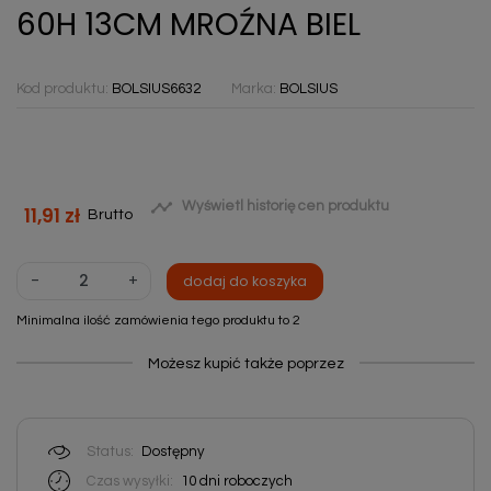
60H 13CM MROŹNA BIEL
Kod produktu:
BOLSIUS6632
Marka:
BOLSIUS

Wyświetl historię cen produktu
11,91 zł
Brutto
-
+
dodaj do koszyka
Minimalna ilość zamówienia tego produktu to 2
Możesz kupić także poprzez
Status:
Dostępny
Czas wysyłki:
10 dni roboczych