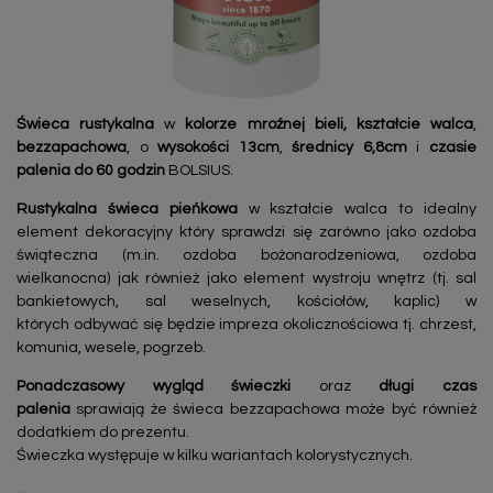
Świeca rustykalna
w
kolorze mroźnej bieli,
kształcie walca
,
bezzapachowa
, o
wysokości 13cm
,
średnicy 6,8cm
i
czasie
palenia do 60 godzin
BOLSIUS.
Rustykalna świeca pieńkowa
w kształcie walca to idealny
element dekoracyjny który sprawdzi się zarówno jako ozdoba
świąteczna (m.in. ozdoba bożonarodzeniowa, ozdoba
wielkanocna) jak również jako element wystroju wnętrz (tj. sal
bankietowych, sal weselnych, kościołów, kaplic) w
których odbywać się będzie impreza okolicznościowa tj. chrzest,
komunia, wesele, pogrzeb.
Ponadczasowy
wygląd świeczki
oraz
długi czas
palenia
sprawiają że świeca bezzapachowa może być również
dodatkiem do prezentu.
Świeczka występuje w kilku wariantach kolorystycznych.