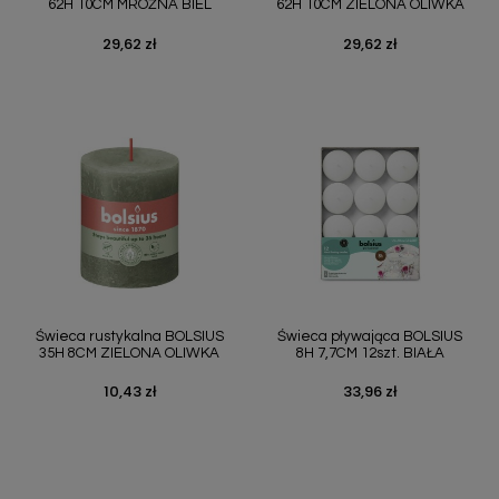
62H 10CM MROŹNA BIEL
62H 10CM ZIELONA OLIWKA
29,62 zł
29,62 zł
Cena
Cena
Świeca rustykalna BOLSIUS
Świeca pływająca BOLSIUS
35H 8CM ZIELONA OLIWKA
8H 7,7CM 12szt. BIAŁA
10,43 zł
33,96 zł
Cena
Cena