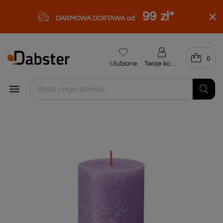
99 zł
*
DARMOWA DOSTAWA od
0
Ulubione
Twoje konto
