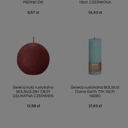
PIERNICZKI
10szt. CZERWONA
6,57 zł
14,43 zł
Cena
Cena
Świeca kula rustykalna
Świeca rustykalna BOLSIUS
BOLSIUS 25H 7,6CM
Divine Earth 77H 19CM
DELIKATNA CZERWIEŃ
NIEBO
12,58 zł
21,63 zł
Cena
Cena