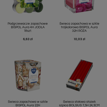
Podgrzewacze zapachowe
Świeca zapachowa w szkle
BISPOL Aura 4H JODŁA
trójkolorowa BISPOL Aura
18szt.
32H RÓŻA
6,63 zł
10,03 zł
Cena
Cena
Świeca zapachowa w szkle
Świeca stołowa stożek
BISPOL Aura 22H
szpica BOLSIUS 7,5H 24,5CM