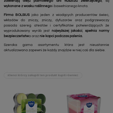
zawierają oleju palmowego
ani tłuszczu zwierzęcego
, są
wykonane z wosku roślinnego
i bawełnianego knota.
Firma BOLSIUS
jako jeden z wiodących producentów świec,
wkładów do zniczy, zniczy, dyfuzorów oraz podgrzewaczy
posiada szereg atestów i certyfikatów potwierdzjących że
wyprodukowany wyrób jest
najwyższej jakości
,
spełnia normy
bezpieczeństw
a oraz
nie kopci podczas palenia.
Szeroka gama asortymentu która jest nieustannie
aktualizowana zapewni że każdy znajdzie w niej coś dla siebie.
Klienci którzy zakupili ten produkt kupili również: