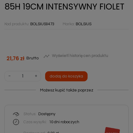
85H 19CM INTENSYWNY FIOLET
Kod produktu:
BOLSIUS9473
Marka:
BOLSIUS

Wyświetl historię cen produktu
21,76 zł
Brutto
-
+
dodaj do koszyka
Możesz kupić także poprzez
Status:
Dostępny
Czas wysyłki:
10 dni roboczych