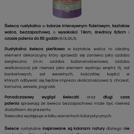
Świeca rustykalna
w
kolorze intensywnym fioletowym
,
kształcie
walca
,
bezzapachowa
, o
wysokości 19cm
,
średnicy 6,8cm
i
czasie palenia do 85 godzin
BOLSIUS.
Rustykalna świeca pieńkowa
w kształcie walca to idealny
element dekoracyjny który sprawdzi się zarówno jako ozdoba
świąteczna (m.in. ozdoba bożonarodzeniowa, ozdoba
wielkanocna) jak również jako element wystroju wnętrz (tj. sal
bankietowych, sal weselnych, kościołów, kaplic) w
których odbywać się będzie impreza okolicznościowa tj. chrzest,
komunia, wesele, pogrzeb.
Ponadczasowy
wygląd świeczki
oraz
długi czas
palenia
sprawiają że świeca bezzapachowa może być również
dodatkiem do prezentu.
Świeczka występuje w kilku wariantach kolorystycznych.
Świece
rustykalne
inspirowane są kolorami natury
dlatego
nie