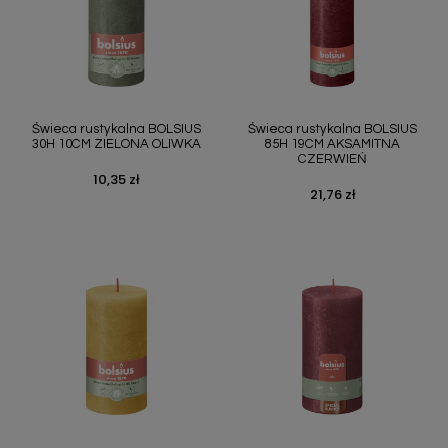
Świeca rustykalna BOLSIUS
Świeca rustykalna BOLSIUS
30H 10CM ZIELONA OLIWKA
85H 19CM AKSAMITNA
CZERWIEŃ
10,35 zł
Cena
21,76 zł
Cena