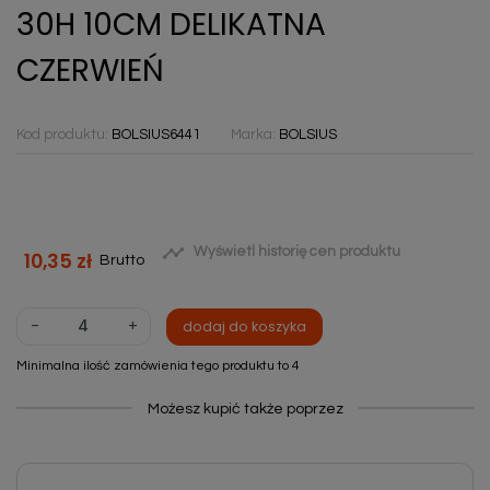
30H 10CM DELIKATNA
CZERWIEŃ
Kod produktu:
BOLSIUS6441
Marka:
BOLSIUS

Wyświetl historię cen produktu
10,35 zł
Brutto
-
+
dodaj do koszyka
Minimalna ilość zamówienia tego produktu to 4
Możesz kupić także poprzez