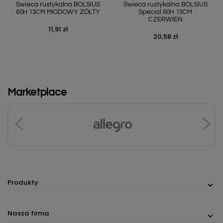
Świeca rustykalna BOLSIUS
Świeca rustykalna BOLSIUS
60H 13CM MIODOWY ZÓŁTY
Special 60H 13CM
CZERWIEŃ
11,91 zł
Cena
20,58 zł
Cena
Marketplace
Produkty
Nasza firma