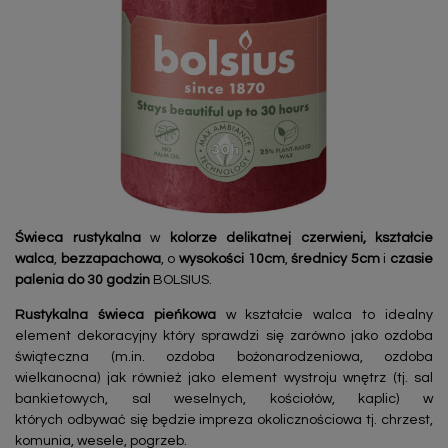
Świeca rustykalna
w
kolorze delikatnej czerwieni,
kształcie
walca
,
bezzapachowa
, o
wysokości 10cm
,
średnicy 5cm
i
czasie
palenia do 30 godzin
BOLSIUS.
Rustykalna świeca pieńkowa
w kształcie walca to idealny
element dekoracyjny który sprawdzi się zarówno jako ozdoba
świąteczna (m.in. ozdoba bożonarodzeniowa, ozdoba
wielkanocna) jak również jako element wystroju wnętrz (tj. sal
bankietowych, sal weselnych, kościołów, kaplic) w
których odbywać się będzie impreza okolicznościowa tj. chrzest,
komunia, wesele, pogrzeb.