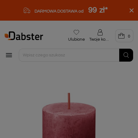
99 zł
*
DARMOWA DOSTAWA od
0
Ulubione
Twoje konto
