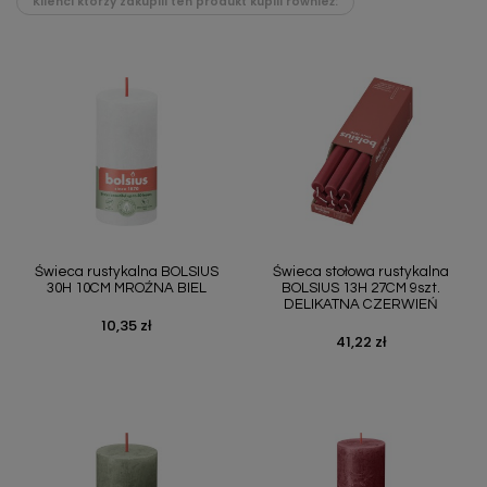
Klienci którzy zakupili ten produkt kupili również:
Świeca rustykalna BOLSIUS
Świeca stołowa rustykalna
30H 10CM MROŹNA BIEL
BOLSIUS 13H 27CM 9szt.
DELIKATNA CZERWIEŃ
10,35 zł
Cena
41,22 zł
Cena