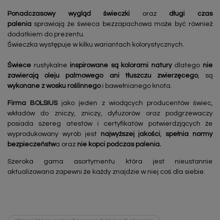
Ponadczasowy
wygląd świeczki
oraz
długi czas
palenia
sprawiają że świeca bezzapachowa może być również
dodatkiem do prezentu.
Świeczka występuje w kilku wariantach kolorystycznych.
Świece
rustykalne
inspirowane są kolorami natury
dlatego
nie
zawierają oleju palmowego
ani tłuszczu zwierzęcego
, są
wykonane z wosku roślinnego
i bawełnianego knota.
Firma BOLSIUS
jako jeden z wiodących producentów świec,
wkładów do zniczy, zniczy, dyfuzorów oraz podgrzewaczy
posiada szereg atestów i certyfikatów potwierdzjących że
wyprodukowany wyrób jest
najwyższej jakości
,
spełnia normy
bezpieczeństw
a oraz
nie kopci podczas palenia.
Szeroka gama asortymentu która jest nieustannie
aktualizowana zapewni że każdy znajdzie w niej coś dla siebie.