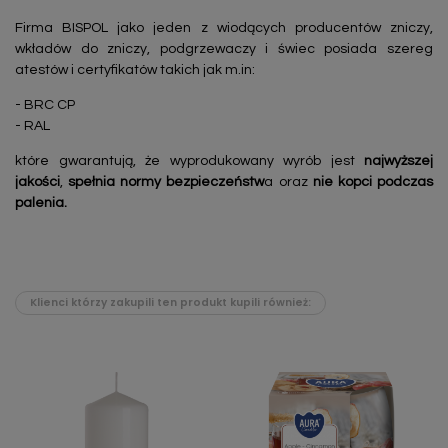
Firma BISPOL jako jeden z wiodących producentów zniczy,
wkładów do zniczy, podgrzewaczy i świec posiada szereg
atestów i certyfikatów takich jak m.in:
- BRC CP
- RAL
które gwarantują, że wyprodukowany wyrób jest
najwyższej
jakości
,
spełnia normy bezpieczeństw
a oraz
nie kopci podczas
palenia.
Klienci którzy zakupili ten produkt kupili również: