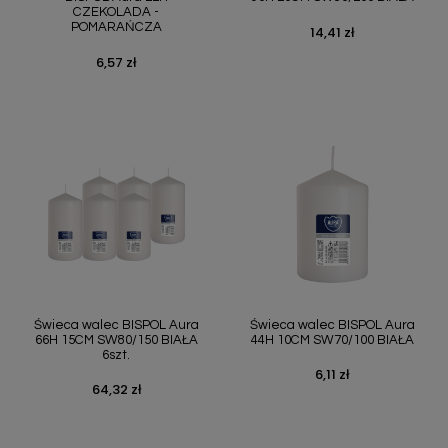
CZEKOLADA -
POMARAŃCZA
14,41 zł
Cena
6,57 zł
Cena
Świeca walec BISPOL Aura
Świeca walec BISPOL Aura
66H 15CM SW80/150 BIAŁA
44H 10CM SW70/100 BIAŁA
6szt.
6,11 zł
Cena
64,32 zł
Cena