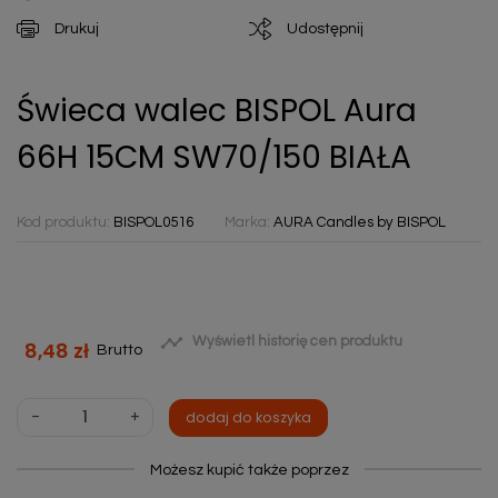
Drukuj
Udostępnij
Świeca walec BISPOL Aura
66H 15CM SW70/150 BIAŁA
Kod produktu:
BISPOL0516
Marka:
AURA Candles by BISPOL

Wyświetl historię cen produktu
8,48 zł
Brutto
-
+
dodaj do koszyka
Możesz kupić także poprzez