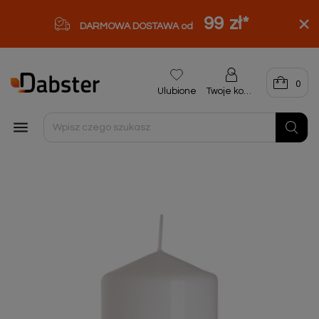
99 zł
*
DARMOWA DOSTAWA od
0
Ulubione
Twoje konto
