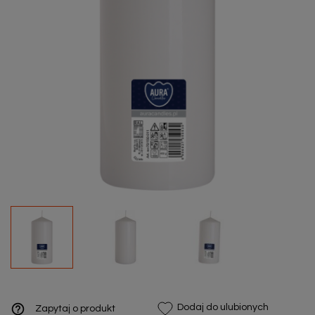
help_outline
Dodaj do ulubionych
Zapytaj o produkt