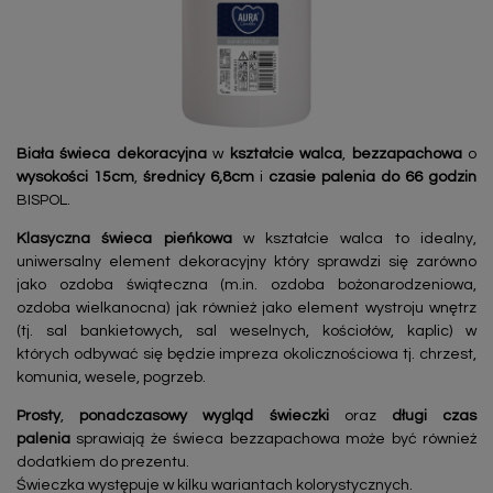
Biała świeca dekoracyjna
w
kształcie walca
,
bezzapachowa
o
wysokości 15cm
,
średnicy 6,8cm
i
czasie palenia do 66 godzin
BISPOL.
Klasyczna świeca pieńkowa
w kształcie walca to idealny,
uniwersalny element dekoracyjny który sprawdzi się zarówno
jako ozdoba świąteczna (m.in. ozdoba bożonarodzeniowa,
ozdoba wielkanocna) jak również jako element wystroju wnętrz
(tj. sal bankietowych, sal weselnych, kościołów, kaplic) w
których odbywać się będzie impreza okolicznościowa tj. chrzest,
komunia, wesele, pogrzeb.
Prosty
,
ponadczasowy
wygląd świeczki
oraz
długi czas
palenia
sprawiają że świeca bezzapachowa może być również
dodatkiem do prezentu.
Świeczka występuje w kilku wariantach kolorystycznych.