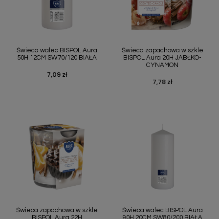
Świeca walec BISPOL Aura
Świeca zapachowa w szkle
50H 12CM SW70/120 BIAŁA
BISPOL Aura 20H JABŁKO-
CYNAMON
7,09 zł
Cena
7,78 zł
Cena
Świeca zapachowa w szkle
Świeca walec BISPOL Aura
BISPOL Aura 22H
90H 20CM SW80/200 BIAŁA