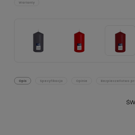
Warianty
Opis
Specyfikacja
Opinie
Bezpieczeństwo pr
ŚW