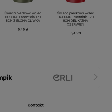
Szybki podgląd
Szybki podgląd


Świeca pieńkowa walec
Świeca pieńkowa walec
BOLSIUS Essentials 17H
BOLSIUS Essentials 17H
8CM ZIELONA OLIWKA
8CM DELIKATNA
CZERWIEŃ
5,45 zł
Cena
5,45 zł
Cena
Kontakt