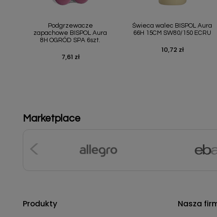
Szybki podgląd
Szybki podgląd


Podgrzewacze
Świeca walec BISPOL Aura
zapachowe BISPOL Aura
66H 15CM SW80/150 ECRU
8H OGRÓD SPA 6szt.
10,72 zł
Cena
7,61 zł
Cena
Marketplace
Produkty
Nasza fir