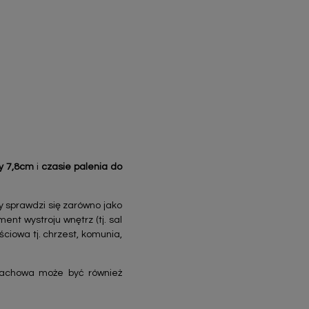
y 7,8cm
i
czasie palenia do
y sprawdzi się zarówno jako
nt wystroju wnętrz (tj. sal
ciowa tj. chrzest, komunia,
pachowa może być również