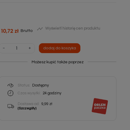

Wyświetl historię cen produktu
10,72 zł
Brutto
-
+
dodaj do koszyka
Możesz kupić także poprzez
Status:
Dostępny
Czas wysyłki:
24
godziny
Dostawa od:
9,99 zł
(Szczegóły)