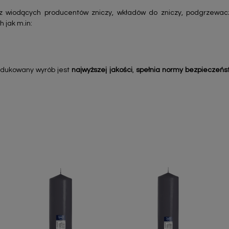
z wiodących producentów zniczy, wkładów do zniczy, podgrzewac
h jak m.in:
odukowany wyrób jest
najwyższej jakości
,
spełnia normy bezpieczeńs