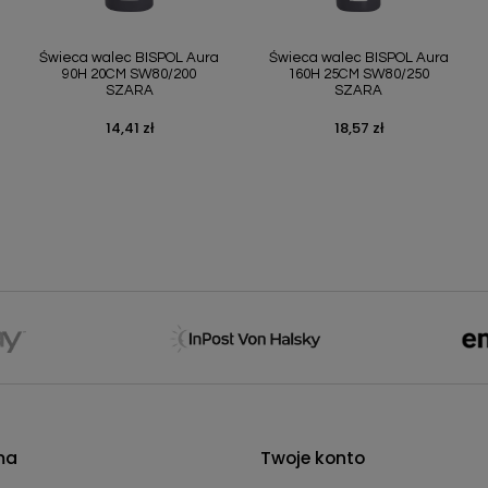
Szybki podgląd
Szybki podgląd


Świeca walec BISPOL Aura
Świeca walec BISPOL Aura
90H 20CM SW80/200
160H 25CM SW80/250
SZARA
SZARA
14,41 zł
18,57 zł
Cena
Cena
ma
Twoje konto