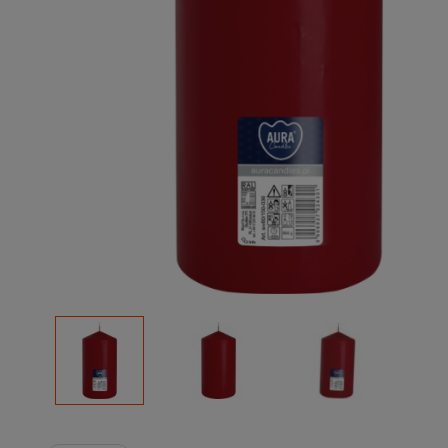
Podłoża
Pozostałe
Środki ochrony roślin
Środki ochrony roślin dla profesjonalistów
Zobacz wszystkie
Zobacz wszystkie