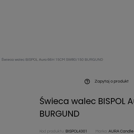
ieniczne
Świeca walec BISPOL Aura 66H 15CM SW80/150 BURGUND
norazowe
kowaniowe
help_outline
Zapytaj o produkt
Świeca walec BISPOL 
szystkie
BURGUND
Kod produktu:
BISPOL4301
Marka:
AURA Candles