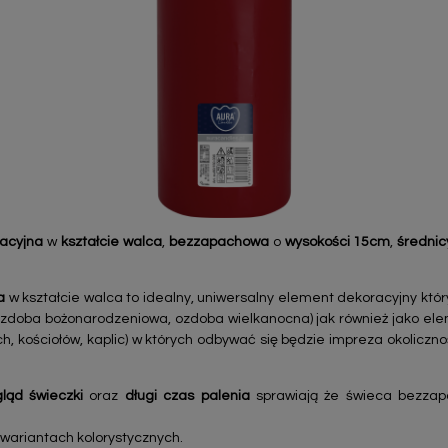
acyjna
w
kształcie walca
,
bezzapachowa
o
wysokości 15cm
,
średnic
wa
w kształcie walca to idealny, uniwersalny element dekoracyjny któr
zdoba bożonarodzeniowa, ozdoba wielkanocna) jak również jako eleme
h, kościołów, kaplic) w których odbywać się będzie impreza okolicznoś
ląd świeczki
oraz
długi czas palenia
sprawiają że świeca bezza
 wariantach kolorystycznych.