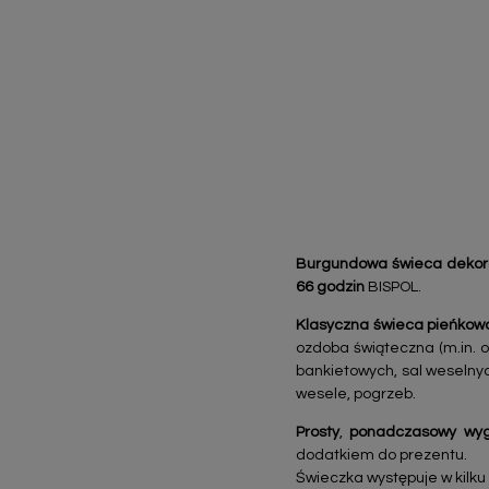
Burgundowa świeca dekor
66 godzin
BISPOL.
Klasyczna świeca pieńko
ozdoba świąteczna (m.in. o
bankietowych, sal weselnyc
wesele, pogrzeb.
Prosty
,
ponadczasowy
wyg
dodatkiem do prezentu.
Świeczka występuje w kilku