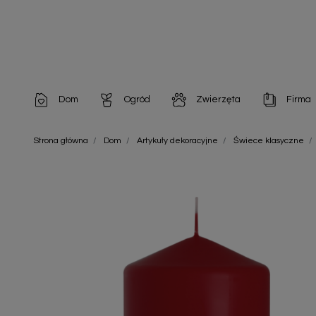
Dom
Ogród
Zwierzęta
Firma
Artykuły dekoracyjne
Chemia do architektury ogrodowej
Szampony i odżywki
Artykuły Hig
Strona główna
Dom
Artykuły dekoracyjne
Świece klasyczne
Artykuły do pielęgnacji
Chemia do oczek wodnych
Środki na pasożyty
Artykuły jed
Artykuły gospodarstwa domowego
Doniczki i pojemniki
Karmy i Przekąski dla Kotów
Artykuły opa
Artykuły higieniczne
Odstraszacze owadów
Chusteczki nawilżane
Artykuły jednorazowe
Odstraszacze zwierząt
Zobacz w
Artykuły opakowaniowe
Nawozy i preparaty
Zobacz wszystkie
Chemia gospodarcza
Narzędzia ogrodnicze
Nasiona