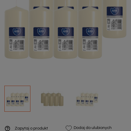
help_outline
Dodaj do ulubionych
Zapytaj o produkt