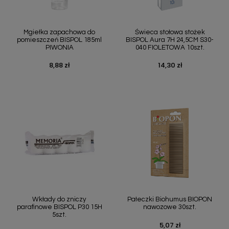
Mgiełka zapachowa do
Świeca stołowa stożek
pomieszczeń BISPOL 185ml
BISPOL Aura 7H 24,5CM S30-
PIWONIA
040 FIOLETOWA 10szt.
8,88 zł
14,30 zł
Cena
Cena
Wkłady do zniczy
Pałeczki Biohumus BIOPON
parafinowe BISPOL P30 15H
nawozowe 30szt.
5szt.
5,07 zł
Cena