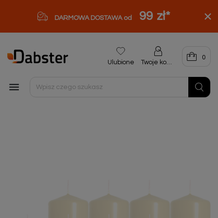
99 zł
*
DARMOWA DOSTAWA od
0
Ulubione
Twoje konto
