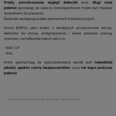
Prosty
,
ponadczasowy
wygląd świeczki
oraz
długi czas
palenia
sprawiają że świeca bezzapachowa może być również
dodatkiem do prezentu.
Świeczki występują w kilku wariantach kolorystycznych.
Firma BISPOL jako jeden z wiodących producentów zniczy,
wkładów do zniczy, podgrzewaczy i świec posiada szereg
atestów i certyfikatów takich jak m.in:
- BRC CP
- RAL
które gwarantują, że wyprodukowany wyrób jest
najwyższej
jakości
,
spełnia normy bezpieczeństw
a oraz
nie kopci podczas
palenia.
Klienci którzy zakupili ten produkt kupili również: