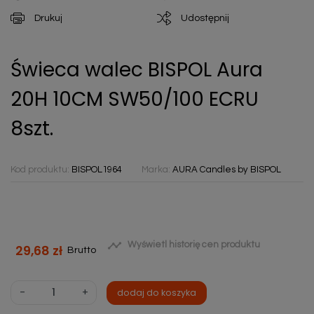
Drukuj
Udostępnij
Świeca walec BISPOL Aura
20H 10CM SW50/100 ECRU
8szt.
Kod produktu:
BISPOL1964
Marka:
AURA Candles by BISPOL

Wyświetl historię cen produktu
29,68 zł
Brutto
-
+
dodaj do koszyka