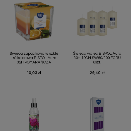
Świeca zapachowa w szkle
Świeca walec BISPOL Aura
trójkolorowa BISPOL Aura
30H 10CM SW60/100 ECRU
32H POMARAŃCZA
6szt.
10,03 zł
29,40 zł
Cena
Cena