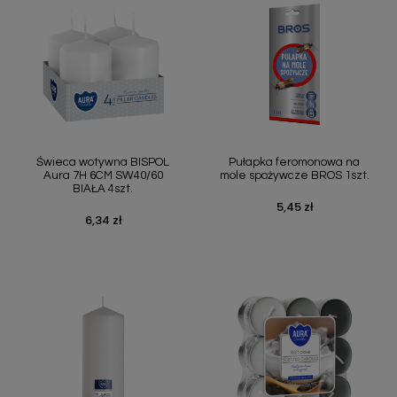
Świeca wotywna BISPOL
Pułapka feromonowa na
Aura 7H 6CM SW40/60
mole spożywcze BROS 1szt.
BIAŁA 4szt.
5,45 zł
Cena
6,34 zł
Cena