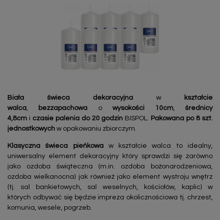
Biała świeca dekoracyjna
w
kształcie
walca
,
bezzapachowa
o
wysokości 10cm
,
średnicy
4,8cm
i
czasie palenia do 20 godzin
BISPOL.
Pakowana po 8 szt.
jednostkowych
w opakowaniu zbiorczym.
Klasyczna świeca pieńkowa
w kształcie walca to idealny,
uniwersalny element dekoracyjny który sprawdzi się zarówno
jako ozdoba świąteczna (m.in. ozdoba bożonarodzeniowa,
ozdoba wielkanocna) jak również jako element wystroju wnętrz
(tj. sal bankietowych, sal weselnych, kościołów, kaplic) w
których odbywać się będzie impreza okolicznościowa tj. chrzest,
komunia, wesele, pogrzeb.