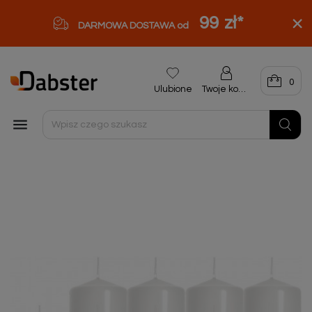
99 zł
*
DARMOWA DOSTAWA od
0
Ulubione
Twoje konto
