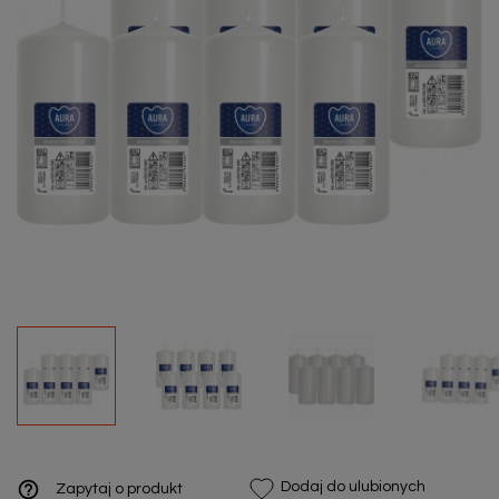
help_outline
Dodaj do ulubionych
Zapytaj o produkt