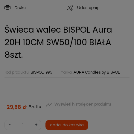
Drukuj
Udostępnij
Świeca walec BISPOL Aura
20H 10CM SW50/100 BIAŁA
8szt.
Kod produktu:
BISPOL1995
Marka:
AURA Candles by BISPOL

Wyświetl historię cen produktu
29,68 zł
Brutto
-
+
dodaj do koszyka