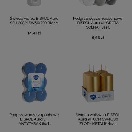
Świeca walec BISPOL Aura
Podgrzewacze zapachowe
90H 20CM SW80/200 BIAŁA
BISPOL Aura 4H GROTA
SOLNA 18szt.
14,41 zł
Cena
6,63 zł
Cena
Podgrzewacze zapachowe
Świeca wotywna BISPOL
BISPOL Aura 8H
Aura 9H 8CM SW40/80
ANTYTABAK 6szt.
ZŁOTY METALIK 4szt.