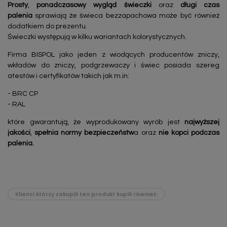
Prosty
,
ponadczasowy
wygląd świeczki
oraz
długi czas
palenia
sprawiają że świeca bezzapachowa może być również
dodatkiem do prezentu.
Świeczki występują w kilku wariantach kolorystycznych.
Firma BISPOL jako jeden z wiodących producentów zniczy,
wkładów do zniczy, podgrzewaczy i świec posiada szereg
atestów i certyfikatów takich jak m.in:
- BRC CP
- RAL
które gwarantują, że wyprodukowany wyrób jest
najwyższej
jakości
,
spełnia normy bezpieczeństw
a oraz
nie kopci podczas
palenia.
Klienci którzy zakupili ten produkt kupili również: