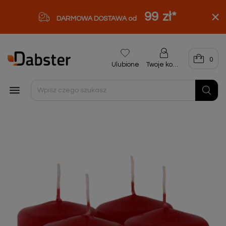
99 zł
*
DARMOWA DOSTAWA od
0
Ulubione
Twoje konto
