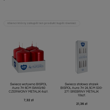
Klienci którzy zakupili ten produkt kupili również:
Świeca wotywna BISPOL
Świeca stołowa stożek
Aura 7H 6CM SW40/60
BISPOL Aura 7H 24,5CM S30-
CZERWONY METALIK 4szt.
271 SREBRNY METALIK
10szt.
7,32 zł
Cena
21,36 zł
Cena