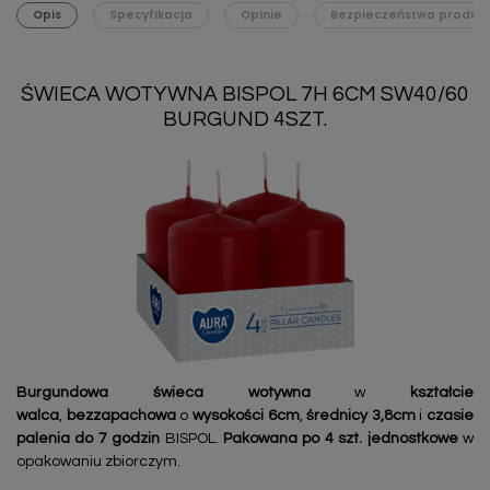
Opis
Specyfikacja
Opinie
Bezpieczeństwo produk
ŚWIECA WOTYWNA BISPOL 7H 6CM SW40/60
BURGUND 4SZT.
Burgundowa świeca wotywna
w
kształcie
walca
,
bezzapachowa
o
wysokości 6cm
,
średnicy 3,8cm
i
czasie
palenia do 7 godzin
BISPOL.
Pakowana po 4 szt. jednostkowe
w
opakowaniu zbiorczym.