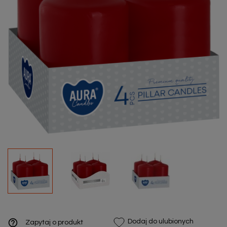
help_outline
Dodaj do ulubionych
Zapytaj o produkt