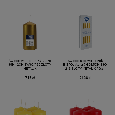
Świeca walec BISPOL Aura
Świeca stołowa stożek
38H 12CM SW60/120 ZŁOTY
BISPOL Aura 7H 24,5CM S30-
METALIK
213 ZŁOTY METALIK 10szt.
7,15 zł
21,36 zł
Cena
Cena