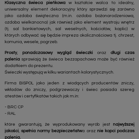
Klasyczna świeca pieńkowa
w kształcie walca to idealny,
uniwersalny element dekoracyjny który sprawdzi się zarówno
jako ozdoba świąteczna (m.in. ozdoba bożonarodzeniowa,
ozdoba wielkanocna) jak również jako element wystroju wnętrz
(tj. sal bankietowych, sal weselnych, kościołów, kaplic) w
których odbywać się będzie impreza okolicznościowa tj. chrzest,
komunia, wesele, pogrzeb.
Prosty
,
ponadczasowy
wygląd świeczki
oraz
długi czas
palenia
sprawiają że świeca bezzapachowa może być również
dodatkiem do prezentu.
Świeczki występują w kilku wariantach kolorystycznych.
Firma BISPOL jako jeden z wiodących producentów zniczy,
wkładów do zniczy, podgrzewaczy i świec posiada szereg
atestów i certyfikatów takich jak m.in:
- BRC CP
- RAL
które gwarantują, że wyprodukowany wyrób jest
najwyższej
jakości
,
spełnia normy bezpieczeństw
a oraz
nie kopci podczas
palenia.