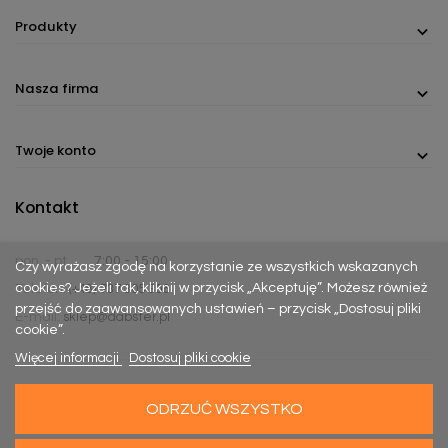
Produkty
Nasza firma
Twoje konto
Kontakt
pon. - pt.
7:00 - 15:00
Czy wyrażasz zgodę na korzystanie ze wszystkich wskazanych
cookies? Jeżeli tak, kliknij w przycisk „Akceptuję”. Możesz również
Telefon:
(+48) 737 305 306
przejść do zaawansowanych ustawień – przycisk „Dostosuj pliki
E-mail:
sklep@dabster.pl
cookie”.
Więcej informacji
Dostosuj pliki cookie
ODRZUĆ WSZYSTKO