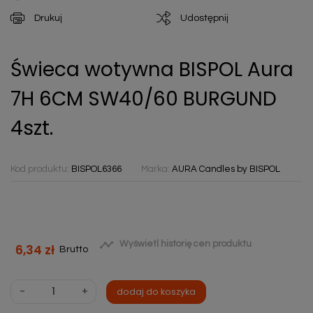
Drukuj
Udostępnij
Świeca wotywna BISPOL Aura
7H 6CM SW40/60 BURGUND
4szt.
Kod produktu:
BISPOL6366
Marka:
AURA Candles by BISPOL

Wyświetl historię cen produktu
6,34 zł
Brutto
-
+
dodaj do koszyka