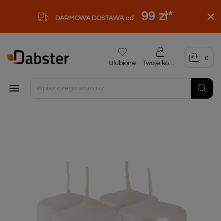
99 zł
*
DARMOWA DOSTAWA od
0
Ulubione
Twoje konto
