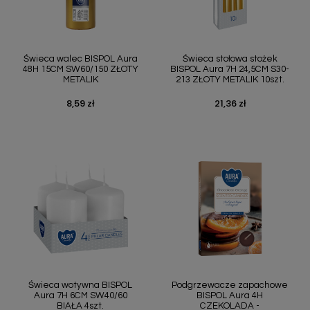
Świeca walec BISPOL Aura
Świeca stołowa stożek
48H 15CM SW60/150 ZŁOTY
BISPOL Aura 7H 24,5CM S30-
METALIK
213 ZŁOTY METALIK 10szt.
8,59 zł
21,36 zł
Cena
Cena
Świeca wotywna BISPOL
Podgrzewacze zapachowe
Aura 7H 6CM SW40/60
BISPOL Aura 4H
BIAŁA 4szt.
CZEKOLADA -