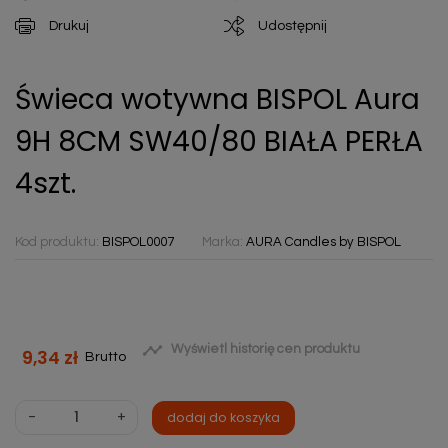
Drukuj
Udostępnij
Świeca wotywna BISPOL Aura
9H 8CM SW40/80 BIAŁA PERŁA
4szt.
Kod produktu:
BISPOL0007
Marka:
AURA Candles by BISPOL

Wyświetl historię cen produktu
9,34 zł
Brutto
-
+
dodaj do koszyka