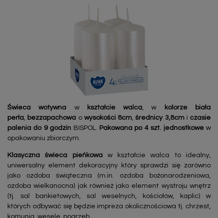
Świeca wotywna
w
kształcie walca
, w
kolorze biała
perła
,
bezzapachowa
o
wysokości 8cm
,
średnicy 3,8cm
i
czasie
palenia do 9 godzin
BISPOL.
Pakowana po 4 szt. jednostkowe
w
opakowaniu zbiorczym.
Klasyczna świeca pieńkowa
w kształcie walca to idealny,
uniwersalny element dekoracyjny który sprawdzi się zarówno
jako ozdoba świąteczna (m.in. ozdoba bożonarodzeniowa,
ozdoba wielkanocna) jak również jako element wystroju wnętrz
(tj. sal bankietowych, sal weselnych, kościołów, kaplic) w
których odbywać się będzie impreza okolicznościowa tj. chrzest,
komunia, wesele, pogrzeb.