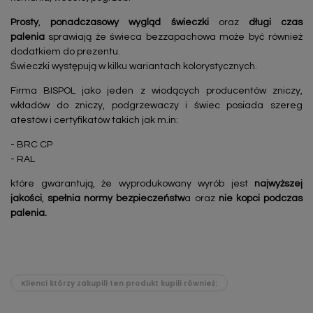
Prosty
,
ponadczasowy
wygląd świeczki
oraz
długi czas
palenia
sprawiają że świeca bezzapachowa może być również
dodatkiem do prezentu.
Świeczki występują w kilku wariantach kolorystycznych.
Firma BISPOL jako jeden z wiodących producentów zniczy,
wkładów do zniczy, podgrzewaczy i świec posiada szereg
atestów i certyfikatów takich jak m.in:
- BRC CP
- RAL
które gwarantują, że wyprodukowany wyrób jest
najwyższej
jakości
,
spełnia normy bezpieczeństw
a oraz
nie kopci podczas
palenia.
Klienci którzy zakupili ten produkt kupili również: