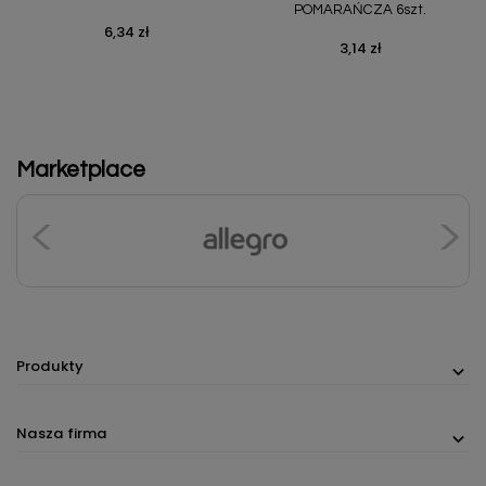
POMARAŃCZA 6szt.
6,34 zł
Cena
3,14 zł
Cena
Marketplace
Produkty
Nasza firma