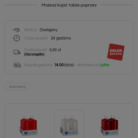
Możesz kupić także poprzez
Status:
Dostępny
Czas wysyłki:
24
godziny
Dostawa od:
9,99 zł
(Szczegóły)
Kup do godziny
14:00
(dziś)
- dostawa (w)
jutro
Warianty