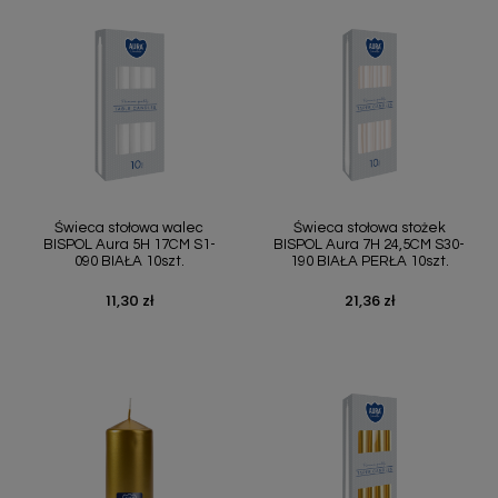
Świeca stołowa walec
Świeca stołowa stożek
BISPOL Aura 5H 17CM S1-
BISPOL Aura 7H 24,5CM S30-
090 BIAŁA 10szt.
190 BIAŁA PERŁA 10szt.
11,30 zł
21,36 zł
Cena
Cena