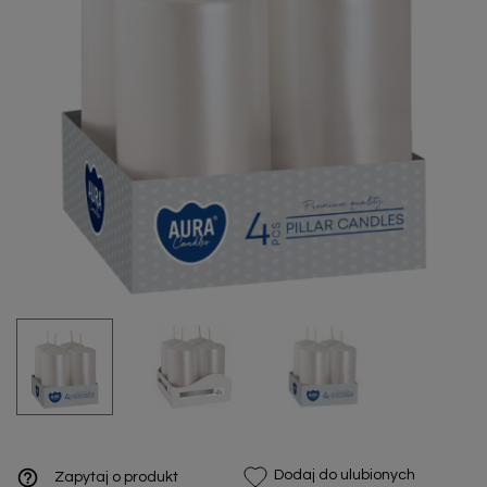
help_outline
Dodaj do ulubionych
Zapytaj o produkt