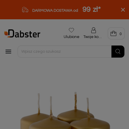
99 zł
*
DARMOWA DOSTAWA od
0
Ulubione
Twoje konto
