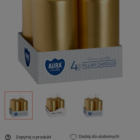
help_outline
Dodaj do ulubionych
Zapytaj o produkt