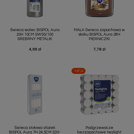
Świeca walec BISPOL Aura
MAŁA Świeca zapachowa w
20H 10CM SW50/100
słoiku BISPOL Aura 28H
SREBRNY METALIK
PIERNICZKI
4,99 zł
7,78 zł
Cena
Cena
-1,67 ZŁ
Świeca stołowa stożek
Podgrzewacze
BISPOL Aura 7H 24,5CM S30-
bezzapachowe tealight