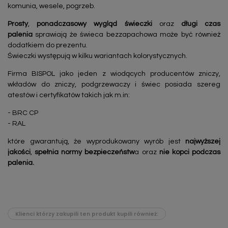
komunia, wesele, pogrzeb.
Prosty
,
ponadczasowy
wygląd świeczki
oraz
długi czas
palenia
sprawiają że świeca bezzapachowa może być również
dodatkiem do prezentu.
Świeczki występują w kilku wariantach kolorystycznych.
Firma BISPOL jako jeden z wiodących producentów zniczy,
wkładów do zniczy, podgrzewaczy i świec posiada szereg
atestów i certyfikatów takich jak m.in:
- BRC CP
- RAL
które gwarantują, że wyprodukowany wyrób jest
najwyższej
jakości
,
spełnia normy bezpieczeństw
a oraz
nie kopci podczas
palenia.
Klienci którzy zakupili ten produkt kupili również: