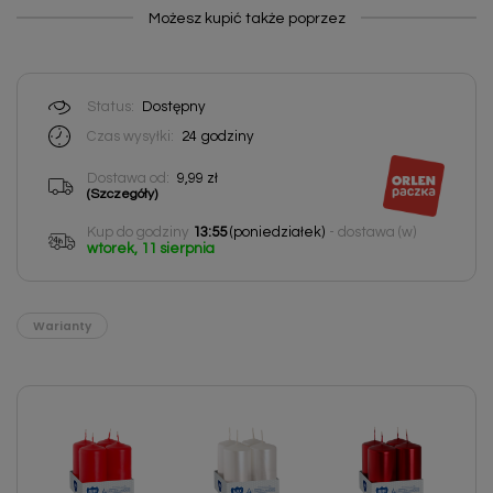
Możesz kupić także poprzez
Status:
Dostępny
Czas wysyłki:
24
godziny
Dostawa od:
9,99 zł
(Szczegóły)
Kup do godziny
13:55
(poniedziałek)
- dostawa (w)
wtorek, 11 sierpnia
Warianty