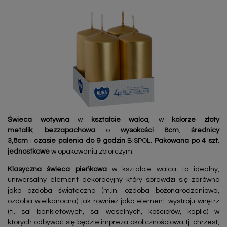
Świeca wotywna
w
kształcie walca
, w
kolorze złoty
metalik
,
bezzapachowa
o
wysokości 8cm
,
średnicy
3,8cm
i
czasie palenia do 9 godzin
BISPOL.
Pakowana po 4 szt.
jednostkowe
w opakowaniu zbiorczym.
Klasyczna świeca pieńkowa
w kształcie walca to idealny,
uniwersalny element dekoracyjny który sprawdzi się zarówno
jako ozdoba świąteczna (m.in. ozdoba bożonarodzeniowa,
ozdoba wielkanocna) jak również jako element wystroju wnętrz
(tj. sal bankietowych, sal weselnych, kościołów, kaplic) w
których odbywać się będzie impreza okolicznościowa tj. chrzest,