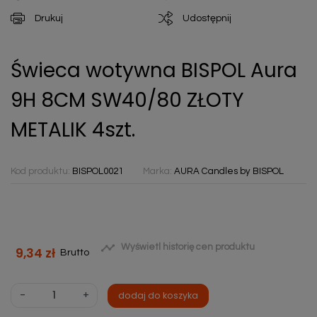
Drukuj
Udostępnij
Świeca wotywna BISPOL Aura
9H 8CM SW40/80 ZŁOTY
METALIK 4szt.
Kod produktu:
BISPOL0021
Marka:
AURA Candles by BISPOL

Wyświetl historię cen produktu
9,34 zł
Brutto
-
+
dodaj do koszyka