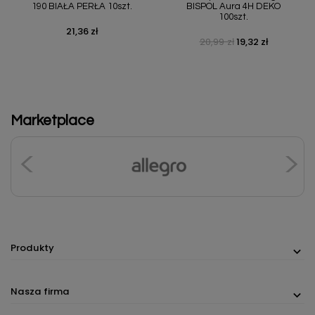
190 BIAŁA PERŁA 10szt.
BISPOL Aura 4H DEKO
100szt.
21,36 zł
Cena
20,99 zł
19,32 zł
Cena podstawowa
Cena
Marketplace
Produkty
Nasza firma