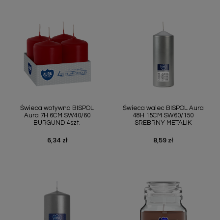
Świeca wotywna BISPOL
Świeca walec BISPOL Aura
Aura 7H 6CM SW40/60
48H 15CM SW60/150
BURGUND 4szt.
SREBRNY METALIK
6,34 zł
8,59 zł
Cena
Cena