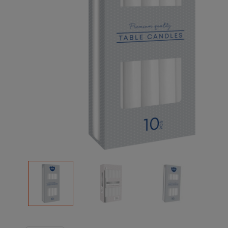
Podłoża
Pozostałe
Środki ochrony roślin
Środki ochrony roślin dla profesjonalistów
Zobacz wszystkie
Zobacz wszystkie