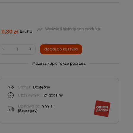

Wyświetl historię cen produktu
11,30 zł
Brutto
-
+
dodaj do koszyka
Możesz kupić także poprzez
Status:
Dostępny
Czas wysyłki:
24
godziny
Dostawa od:
9,99 zł
(Szczegóły)