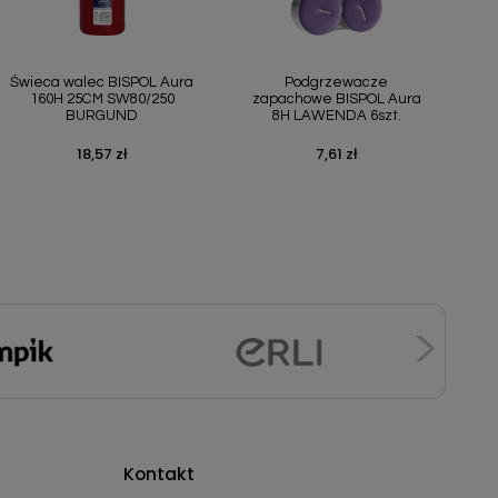
Szybki podgląd
Szybki podgląd


Świeca walec BISPOL Aura
Podgrzewacze
160H 25CM SW80/250
zapachowe BISPOL Aura
BURGUND
8H LAWENDA 6szt.
18,57 zł
7,61 zł
Cena
Cena
Kontakt