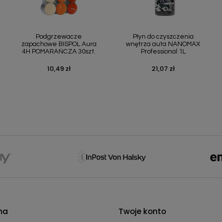
Szybki podgląd
Szybki podgląd


Podgrzewacze
Płyn do czyszczenia
zapachowe BISPOL Aura
wnętrza auta NANOMAX
4H POMARAŃCZA 30szt.
Professional 1L
10,49 zł
21,07 zł
Cena
Cena
ma
Twoje konto