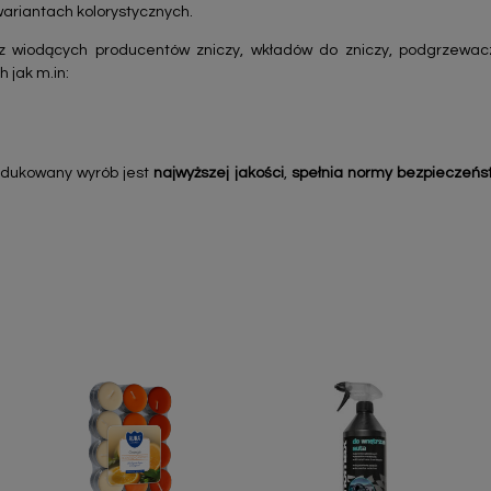
wariantach kolorystycznych.
z wiodących producentów zniczy, wkładów do zniczy, podgrzewac
h jak m.in:
odukowany wyrób jest
najwyższej jakości
,
spełnia normy bezpieczeńs