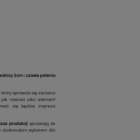
ednicy 2cm
i
czasie palenia
 który sprawdzi się zarówno
 jak również jako element
dbywać się będzie impreza
zas produkcji
sprawiają że
ie doskonałym wyborem dla