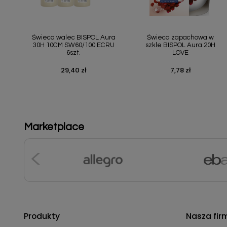
Szybki podgląd
Szybki podgląd


Świeca walec BISPOL Aura
Świeca zapachowa w
30H 10CM SW60/100 ECRU
szkle BISPOL Aura 20H
6szt.
LOVE
29,40 zł
7,78 zł
Cena
Cena
Marketplace
Produkty
Nasza fir