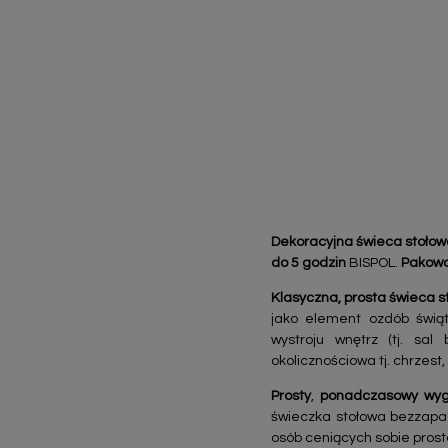
Dekoracyjna świeca stoło
do 5 godzin
BISPOL.
Pakowa
Klasyczna, prosta świeca 
jako element ozdób świąt
wystroju wnętrz (tj. sal
okolicznościowa tj. chrzest
Prosty
,
ponadczasowy
wyg
świeczka stołowa bezzapa
osób ceniących sobie prost