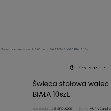
ieniczne
Świeca stołowa walec BISPOL Aura 5H 17CM S1-090 BIAŁA 10szt.
norazowe
kowaniowe
help_outline
Zapytaj o produkt
Świeca stołowa walec 
szystkie
BIAŁA 10szt.
Kod produktu:
BISPOL0009
Marka:
AURA Candles