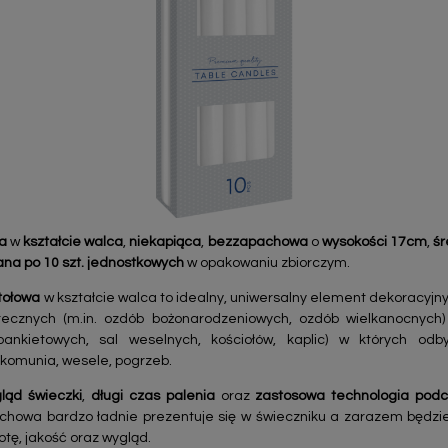
wa
w
kształcie walca
,
niekapiąca
,
bezzapachowa
o
wysokości 17cm
,
śr
na po 10 szt. jednostkowych
w opakowaniu zbiorczym.
stołowa
w kształcie walca to idealny, uniwersalny element dekoracyjny
ecznych (m.in. ozdób bożonarodzeniowych, ozdób wielkanocnych)
 bankietowych, sal weselnych, kościołów, kaplic) w których o
, komunia, wesele, pogrzeb.
ląd świeczki
,
długi czas palenia
oraz
zastosowa technologia podc
chowa bardzo ładnie prezentuje się w świeczniku a zarazem będz
otę, jakość oraz wygląd.