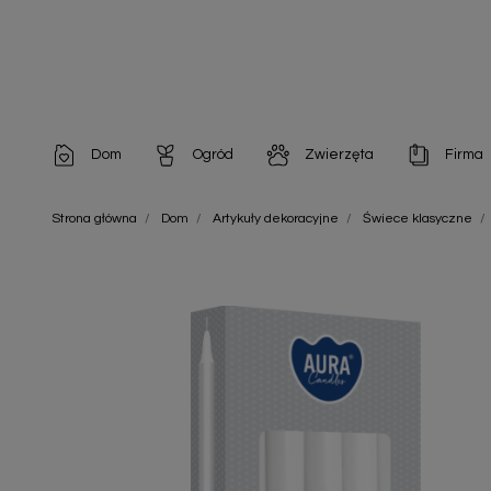
Dom
Ogród
Zwierzęta
Firma
Artykuły dekoracyjne
Chemia do architektury ogrodowej
Szampony i odżywki
Artykuły Hig
Strona główna
Dom
Artykuły dekoracyjne
Świece klasyczne
Artykuły do pielęgnacji
Chemia do oczek wodnych
Środki na pasożyty
Artykuły jed
Artykuły gospodarstwa domowego
Doniczki i pojemniki
Karmy i Przekąski dla Kotów
Artykuły opa
Artykuły higieniczne
Odstraszacze owadów
Chusteczki nawilżane
Artykuły jednorazowe
Odstraszacze zwierząt
Zobacz w
Artykuły opakowaniowe
Nawozy i preparaty
Zobacz wszystkie
Chemia gospodarcza
Narzędzia ogrodnicze
Nasiona