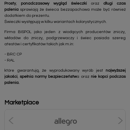
Prosty
,
ponadczasowy
wygląd świeczki
oraz
długi czas
palenia
sprawiają że świeca bezzapachowa może być również
dodatkiem do prezentu.
Świeczki występują w kilku wariantach kolorystycznych.
Firma BISPOL jako jeden z wiodących producentów zniczy,
wkładów do zniczy, podgrzewaczy i świec posiada szereg
atestów i certyfikatów takich jak m.in:
- BRC CP
- RAL
które gwarantują, że wyprodukowany wyrób jest
najwyższej
jakości
,
spełnia normy bezpieczeństw
a oraz
nie kopci podczas
palenia.
Marketplace