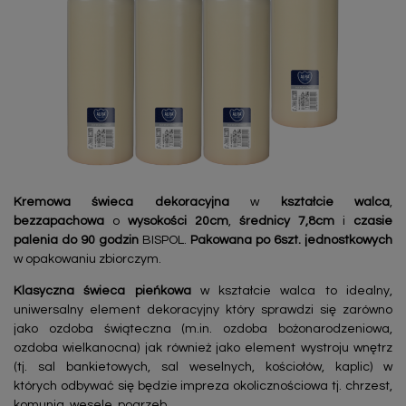
Kremowa świeca dekoracyjna
w
kształcie walca
,
bezzapachowa
o
wysokości 20cm
,
średnicy 7,8cm
i
czasie
palenia do 90 godzin
BISPOL.
Pakowana po 6szt. jednostkowych
w opakowaniu zbiorczym.
Klasyczna świeca pieńkowa
w kształcie walca to idealny,
uniwersalny element dekoracyjny który sprawdzi się zarówno
jako ozdoba świąteczna (m.in. ozdoba bożonarodzeniowa,
ozdoba wielkanocna) jak również jako element wystroju wnętrz
(tj. sal bankietowych, sal weselnych, kościołów, kaplic) w
których odbywać się będzie impreza okolicznościowa tj. chrzest,
komunia, wesele, pogrzeb.