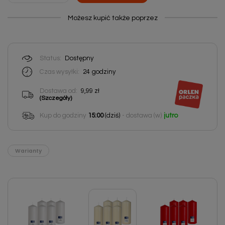
Możesz kupić także poprzez
Status:
Dostępny
Czas wysyłki:
24
godziny
Dostawa od:
9,99 zł
(Szczegóły)
Kup do godziny
15:00
(dziś)
- dostawa (w)
jutro
Warianty