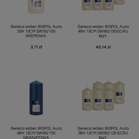
Świeca walec BISPOL Aura
Świeca walec BISPOL Aura
20H 10CM SW50/100
48H 15CM SW60/150 ECRU
KREMOWA
6szt.
3,71 zł
40,14 zł
Cena
Cena
Świeca walec BISPOL Aura
Świeca walec BISPOL Aura
48H 15CM SW60/150
38H 12CM SW60/120 ECRU
GRANATOWA
6szt.