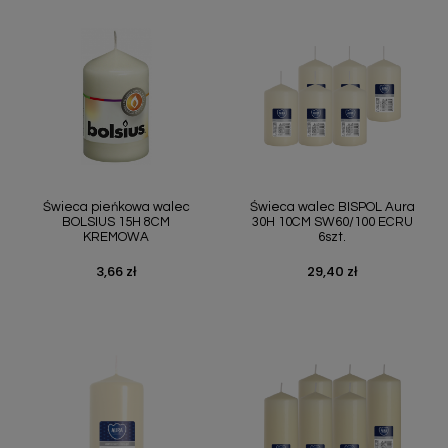
Świeca pieńkowa walec
Świeca walec BISPOL Aura
BOLSIUS 15H 8CM
30H 10CM SW60/100 ECRU
KREMOWA
6szt.
3,66 zł
29,40 zł
Cena
Cena