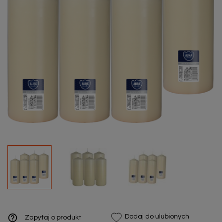
help_outline
Dodaj do ulubionych
Zapytaj o produkt