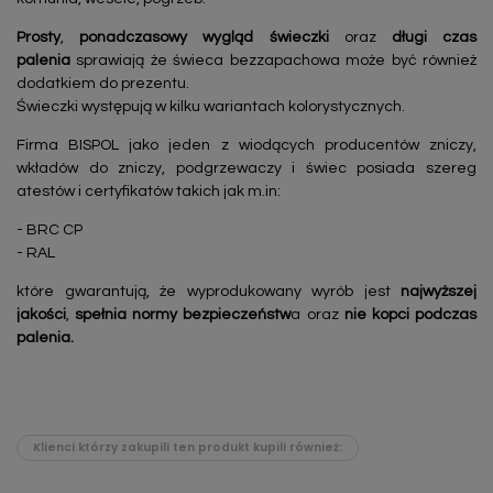
Prosty
,
ponadczasowy
wygląd świeczki
oraz
długi czas
palenia
sprawiają że świeca bezzapachowa może być również
dodatkiem do prezentu.
Świeczki występują w kilku wariantach kolorystycznych.
Firma BISPOL jako jeden z wiodących producentów zniczy,
wkładów do zniczy, podgrzewaczy i świec posiada szereg
atestów i certyfikatów takich jak m.in:
- BRC CP
- RAL
które gwarantują, że wyprodukowany wyrób jest
najwyższej
jakości
,
spełnia normy bezpieczeństw
a oraz
nie kopci podczas
palenia.
Klienci którzy zakupili ten produkt kupili również: