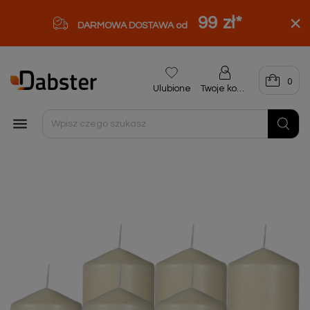
99 zł
*
DARMOWA DOSTAWA od
0
Ulubione
Twoje konto
