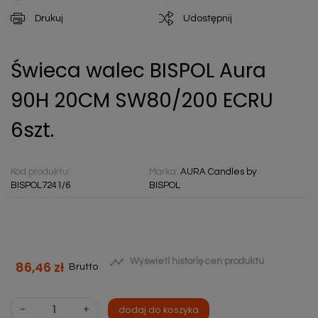
Drukuj
Udostępnij
Świeca walec BISPOL Aura
90H 20CM SW80/200 ECRU
6szt.
Kod produktu:
Marka:
AURA Candles by
BISPOL7241/6
BISPOL

Wyświetl historię cen produktu
86,46 zł
Brutto
-
+
dodaj do koszyka