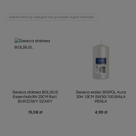
Klienci którzy zakupili ten produkt kupili również:
Świeca stołowa BOLSIUS
Świeca walec BISPOL Aura
Essentials 8H 23CM 8szt.
20H 10CM SW50/100 BIAŁA
BURZOWY SZARY
PERŁA
15,08 zł
4,99 zł
Cena
Cena