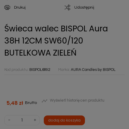
Drukuj
Udostępnij
Świeca walec BISPOL Aura
38H 12CM SW60/120
BUTELKOWA ZIELEŃ
Kod produktu:
BISPOL6892
Marka:
AURA Candles by BISPOL

Wyświetl historię cen produktu
5,48 zł
Brutto
-
+
dodaj do koszyka