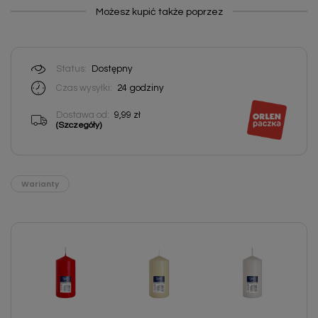
Możesz kupić także poprzez
Status:
Dostępny
Czas wysyłki:
24
godziny
Dostawa od:
9,99 zł
(Szczegóły)
Warianty