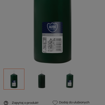
help_outline
Dodaj do ulubionych
Zapytaj o produkt