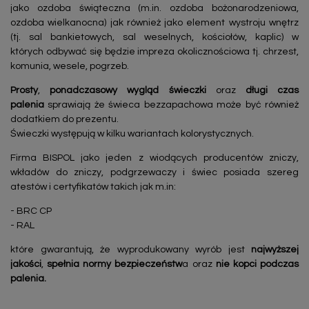
jako ozdoba świąteczna (m.in. ozdoba bożonarodzeniowa,
ozdoba wielkanocna) jak również jako element wystroju wnętrz
(tj. sal bankietowych, sal weselnych, kościołów, kaplic) w
których odbywać się będzie impreza okolicznościowa tj. chrzest,
komunia, wesele, pogrzeb.
Prosty
,
ponadczasowy
wygląd świeczki
oraz
długi czas
palenia
sprawiają że świeca bezzapachowa może być również
dodatkiem do prezentu.
Świeczki występują w kilku wariantach kolorystycznych.
Firma BISPOL jako jeden z wiodących producentów zniczy,
wkładów do zniczy, podgrzewaczy i świec posiada szereg
atestów i certyfikatów takich jak m.in:
- BRC CP
- RAL
które gwarantują, że wyprodukowany wyrób jest
najwyższej
jakości
,
spełnia normy bezpieczeństw
a oraz
nie kopci podczas
palenia.