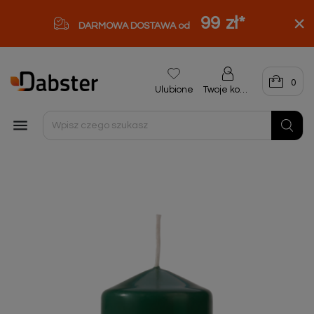
99 zł
*
DARMOWA DOSTAWA od
0
Ulubione
Twoje konto
