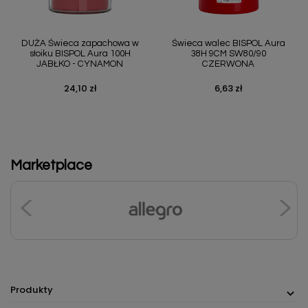
DUŻA Świeca zapachowa w
Świeca walec BISPOL Aura
słoiku BISPOL Aura 100H
38H 9CM SW80/90
JABŁKO - CYNAMON
CZERWONA
24,10 zł
6,63 zł
Cena
Cena
Marketplace
Produkty