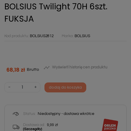
BOLSIUS Twilight 70H 6szt.
FUKSJA
Kod produktu:
BOLSIUS2812
Marka:
BOLSIUS

Wyświetl historię cen produktu
68,18 zł
Brutto
-
+
dodaj do koszyka
Status:
Niedostępny - dostawa wkrótce
Dostawa od:
9,99 zł
(Szczegóły)