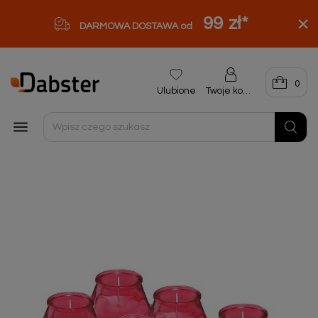
99 zł
*
DARMOWA DOSTAWA od
0
Ulubione
Twoje konto
