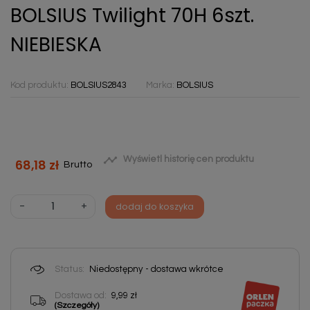
BOLSIUS Twilight 70H 6szt.
NIEBIESKA
Kod produktu:
BOLSIUS2843
Marka:
BOLSIUS

Wyświetl historię cen produktu
68,18 zł
Brutto
-
+
dodaj do koszyka
Status:
Niedostępny - dostawa wkrótce
Dostawa od:
9,99 zł
(Szczegóły)