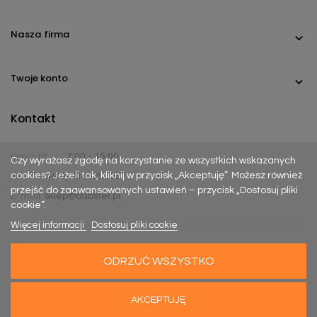
Nasza firma
Twoje konto
Kontakt
pon. - pt.
7:00 - 15:00
Czy wyrażasz zgodę na korzystanie ze wszystkich wskazanych
cookies? Jeżeli tak, kliknij w przycisk „Akceptuję”. Możesz również
Telefon:
(+48) 737 305 306
przejść do zaawansowanych ustawień – przycisk „Dostosuj pliki
E-mail:
sklep@dabster.pl
cookie”.
Więcej informacji
Dostosuj pliki cookie
ODRZUĆ WSZYSTKO
Made with
Happy Rebels
&
MiyoStudio
AKCEPTUJĘ