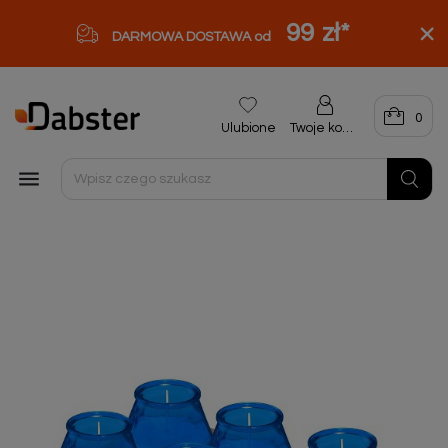
99 zł
*
DARMOWA DOSTAWA od
0
Ulubione
Twoje konto
