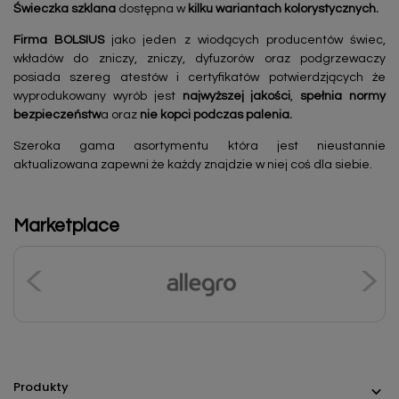
Świeczka szklana
dostępna w
kilku wariantach kolorystycznych.
Firma BOLSIUS
jako jeden z wiodących producentów świec,
wkładów do zniczy, zniczy, dyfuzorów oraz podgrzewaczy
posiada szereg atestów i certyfikatów potwierdzjących że
wyprodukowany wyrób jest
najwyższej jakości
,
spełnia normy
bezpieczeństw
a oraz
nie kopci podczas palenia.
Szeroka gama asortymentu która jest nieustannie
aktualizowana zapewni że każdy znajdzie w niej coś dla siebie.
Marketplace
Produkty