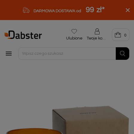
99 zł
*
DARMOWA DOSTAWA od
0
Ulubione
Twoje konto
