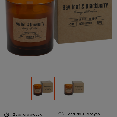
help_outline
Dodaj do ulubionych
Zapytaj o produkt