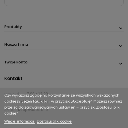
Produkty
Nasza firma
Twoje konto
Kontakt
pon. - pt.
7:00 - 15:00
Czy wyrażasz zgodę na korzystanie ze wszystkich wskazanych
cookies? Jeżeli tak, kliknij w przycisk „Akceptuję”. Możesz również
Telefon:
(+48) 737 305 306
przejść do zaawansowanych ustawień – przycisk „Dostosuj pliki
E-mail:
sklep@dabster.pl
cookie”.
Więcej informacji
Dostosuj pliki cookie