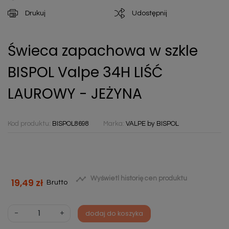
Drukuj
Udostępnij
Świeca zapachowa w szkle
BISPOL Valpe 34H LIŚĆ
LAUROWY - JEŻYNA
Kod produktu:
BISPOL8698
Marka:
VALPE by BISPOL

Wyświetl historię cen produktu
19,49 zł
Brutto
-
+
dodaj do koszyka