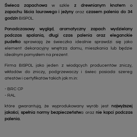
Świeca zapachowa
w szkle
z drewnianym knotem
o
zapachu
liścia laurowego i jeżyny
oraz
czasem palenia do 34
godzin
BISPOL.
Ponadczasowy wygląd
,
aromatyczny zapach wydzielany
podczas spalania, długi czas palenia oraz eleganckie
pudełko
sprawiają że świeczka idealnie sprawdzi się jako
element dekoracyjny wnętrza domu, mieszkania lub będzie
idealnym pomysłem na prezent.
Firma BISPOL jako jeden z wiodących producentów zniczy,
wkładów do zniczy, podgrzewaczy i świec posiada szereg
atestów i certyfikatów takich jak m.in:
- BRC CP
- RAL
które gwarantują, że wyprodukowany wyrób jest
najwyższej
jakości
,
spełnia normy bezpieczeństw
a oraz
nie kopci podczas
palenia.