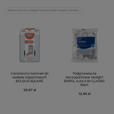
Klienci którzy zakupili ten produkt kupili również:
Ceramiczny kominek do
Podgrzewacze
wosków zapachowych
bezzapachowe tealight
BOLSIUS SQUARE
BISPOL Aura 4.5H CLASSIC
50szt.
20,97 zł
Cena
12,45 zł
Cena