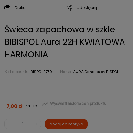
Drukuj
Udostępnij
Świeca zapachowa w szkle
BIBISPOL Aura 22H KWIATOWA
HARMONIA
Kod produktu:
BISPOL1780
Marka:
AURA Candles by BISPOL

Wyświetl historię cen produktu
7,00 zł
Brutto
-
+
dodaj do koszyka