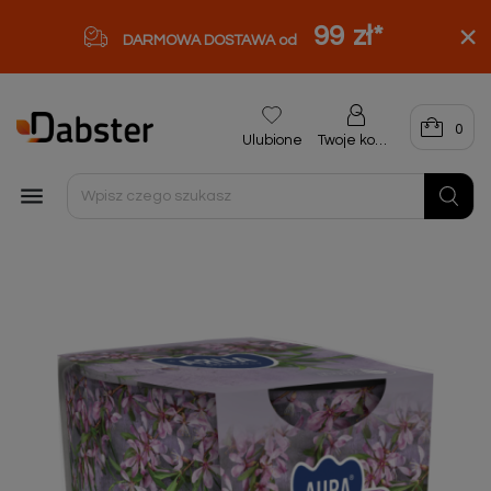
99 zł
*
DARMOWA DOSTAWA od
0
Ulubione
Twoje konto
