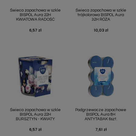
Świeca zapachowa w szkle
Świeca zapachowa w szkle
BISPOL Aura 22H
trójkolorowa BISPOL Aura
KWIATOWA RADOŚĆ
32H RÓŻA
6,57 zł
10,03 zł
Cena
Cena
Świeca zapachowa w szkle
Podgrzewacze zapachowe
BISPOL Aura 22H
BISPOL Aura 8H
BURSZTYN - KWIATY
ANTYTABAK 6szt.
6,57 zł
7,61 zł
Cena
Cena