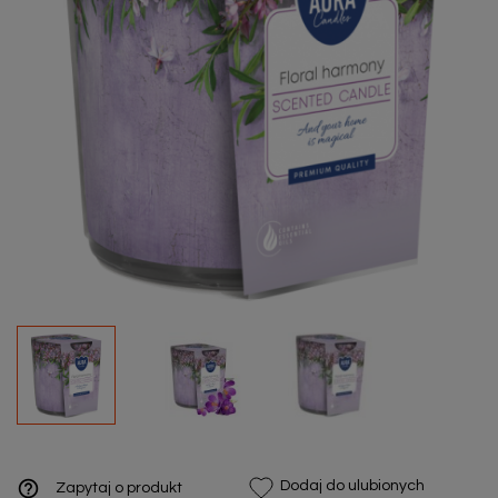
help_outline
Dodaj do ulubionych
Zapytaj o produkt