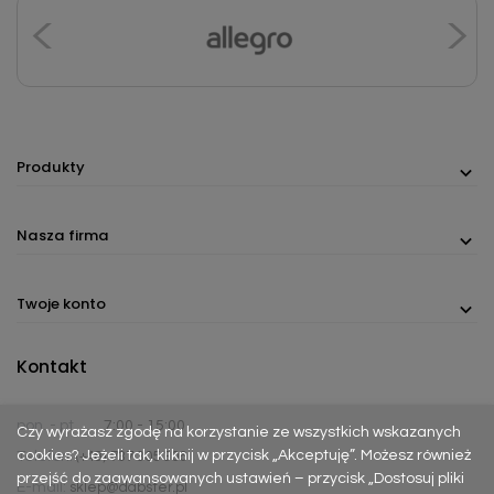
Produkty
Nasza firma
Twoje konto
Kontakt
pon. - pt.
7:00 - 15:00
Czy wyrażasz zgodę na korzystanie ze wszystkich wskazanych
cookies? Jeżeli tak, kliknij w przycisk „Akceptuję”. Możesz również
Telefon:
(+48) 737 305 306
przejść do zaawansowanych ustawień – przycisk „Dostosuj pliki
E-mail:
sklep@dabster.pl