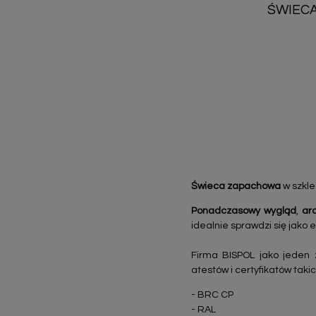
ŚWIECA
Świeca zapachowa
w szkl
Ponadczasowy wygląd
,
ar
idealnie sprawdzi się jak
Firma BISPOL jako jeden 
atestów i certyfikatów takic
- BRC CP
- RAL