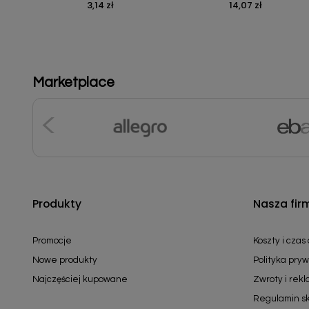
3,14 zł
14,07 zł
Cena
Cena
Marketplace
Produkty
Nasza fir
Promocje
Koszty i czas
Nowe produkty
Polityka pryw
Najczęściej kupowane
Zwroty i rek
Regulamin s