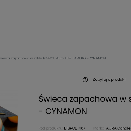
ieniczne
wieca zapachowa w szkle BISPOL Aura 18H JABŁKO - CYNAMON
norazowe
kowaniowe
help_outline
Zapytaj o produkt
Świeca zapachowa w sz
szystkie
- CYNAMON
Kod produktu:
BISPOL1407
Marka:
AURA Candles