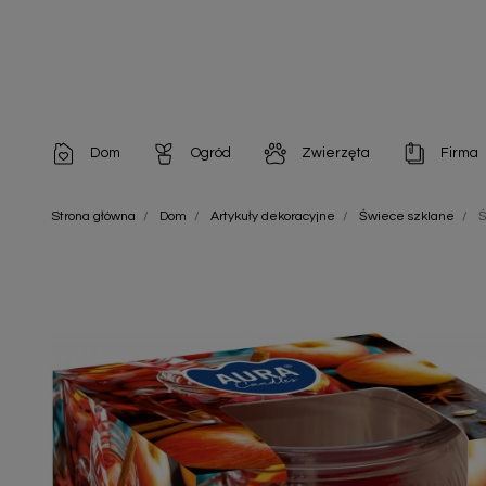
Dom
Ogród
Zwierzęta
Firma
Artykuły dekoracyjne
Chemia do architektury ogrodowej
Szampony i odżywki
Artykuły Hig
Strona główna
Dom
Artykuły dekoracyjne
Świece szklane
Ś
Artykuły do pielęgnacji
Chemia do oczek wodnych
Środki na pasożyty
Artykuły jed
Artykuły gospodarstwa domowego
Doniczki i pojemniki
Karmy i Przekąski dla Kotów
Artykuły opa
Artykuły higieniczne
Odstraszacze owadów
Chusteczki nawilżane
Artykuły jednorazowe
Odstraszacze zwierząt
Zobacz w
Artykuły opakowaniowe
Nawozy i preparaty
Zobacz wszystkie
Chemia gospodarcza
Narzędzia ogrodnicze
Nasiona