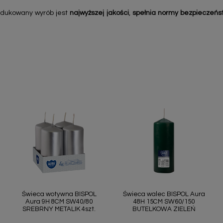
odukowany wyrób jest
najwyższej jakości
,
spełnia normy bezpieczeńs
Szybki podgląd
Szybki podgląd


Świeca wotywna BISPOL
Świeca walec BISPOL Aura
Aura 9H 8CM SW40/80
48H 15CM SW60/150
SREBRNY METALIK 4szt.
BUTELKOWA ZIELEŃ