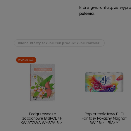
które gwarantują, że wypr
palenia.
Klienci którzy zakupili ten produkt kupili również:
WYPRZEDAŻ!
Szybki podgląd
Szybki podgląd


Podgrzewacze
Papier toaletowy ELFI
zapachowe BISPOL 4H
Fantasy Pokaźny Magnat
KWIATOWA WYSPA 6szt.
3W 16szt. BIAŁY