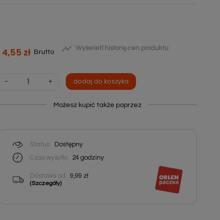

Wyświetl historię cen produktu
4,55 zł
Brutto
-
+
dodaj do koszyka
Możesz kupić także poprzez
Status:
Dostępny
Czas wysyłki:
24
godziny
Dostawa od:
9,99 zł
(Szczegóły)