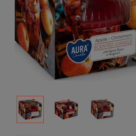
Podłoża
Pozostałe
Środki ochrony roślin
Środki ochrony roślin dla profesjonalistów
Zobacz wszystkie
Zobacz wszystkie