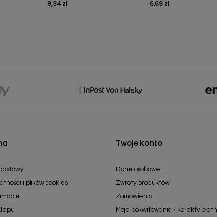
9,34 zł
6,69 zł
Cena
Cena
ma
Twoje konto
 dostawy
Dane osobowe
atności i plików cookies
Zwroty produktów
lamacje
Zamówienia
klepu
Moje pokwitowania - korekty płatn