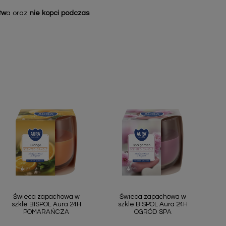
tw
a oraz
nie kopci podczas
Szybki podgląd
Szybki podgląd


Świeca zapachowa w
Świeca zapachowa w
szkle BISPOL Aura 24H
szkle BISPOL Aura 24H
POMARAŃCZA
OGRÓD SPA