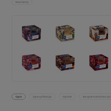
Warianty
Opis
Specyfikacja
Opinie
Bezpieczeństwo pr