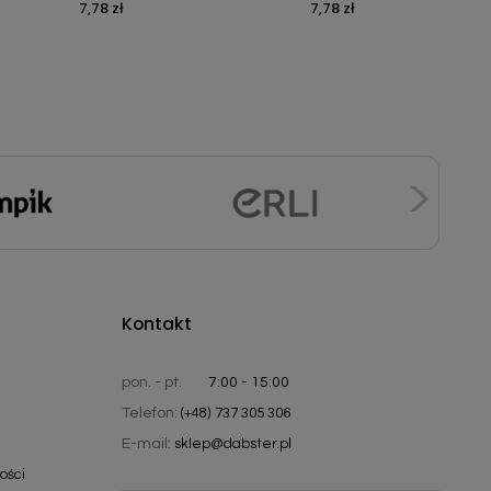
7,78 zł
7,78 zł
Cena
Cena
Kontakt
pon. - pt.
7:00 - 15:00
Telefon:
(+48) 737 305 306
E-mail:
sklep@dabster.pl
ości