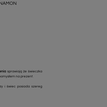
CYNAMON
enia
sprawiają że świeczka
 pomysłem na prezent.
zy i świec posiada szereg