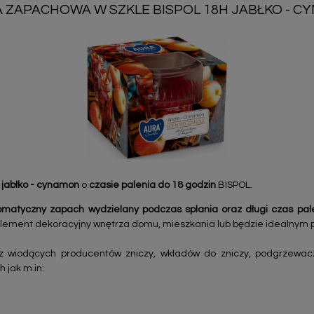
 ZAPACHOWA W SZKLE BISPOL 18H JABŁKO - 
e
jabłko - cynamon
o
czasie palenia do 18 godzin
BISPOL.
omatyczny zapach wydzielany podczas splania oraz długi czas pal
o element dekoracyjny wnętrza domu, mieszkania lub będzie idealnym
z wiodących producentów zniczy, wkładów do zniczy, podgrzewac
h jak m.in: