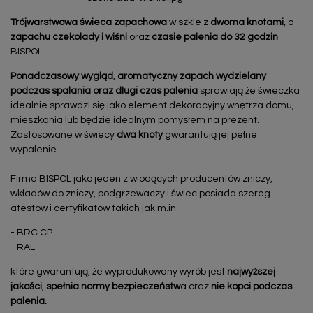
Trójwarstwowa
świeca zapachowa
w szkle z
dwoma knotami
, o
zapachu czekolady i wiśni
oraz
czasie palenia do 32 godzin
BISPOL.
Ponadczasowy wygląd
,
aromatyczny zapach wydzielany
podczas spalania oraz długi czas palenia
sprawiają że świeczka
idealnie sprawdzi się jako element dekoracyjny wnętrza domu,
mieszkania lub będzie idealnym pomysłem na prezent.
Zastosowane w świecy
dwa knoty
gwarantują jej pełne
wypalenie.
Firma BISPOL jako jeden z wiodących producentów zniczy,
wkładów do zniczy, podgrzewaczy i świec posiada szereg
atestów i certyfikatów takich jak m.in:
- BRC CP
- RAL
które gwarantują, że wyprodukowany wyrób jest
najwyższej
jakości
,
spełnia normy bezpieczeństw
a oraz
nie kopci podczas
palenia.