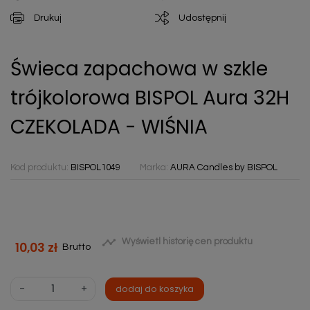
Drukuj
Udostępnij
Świeca zapachowa w szkle
trójkolorowa BISPOL Aura 32H
CZEKOLADA - WIŚNIA
Kod produktu:
BISPOL1049
Marka:
AURA Candles by BISPOL

Wyświetl historię cen produktu
10,03 zł
Brutto
-
+
dodaj do koszyka