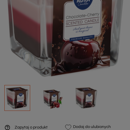
help_outline
Dodaj do ulubionych
Zapytaj o produkt