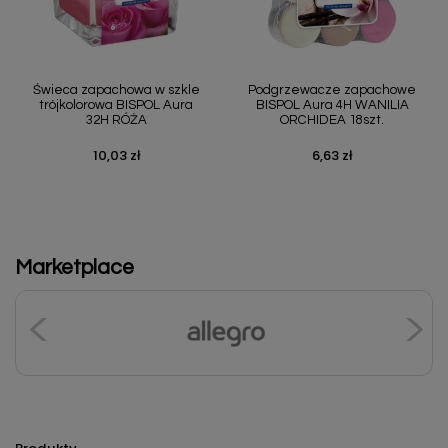
Świeca zapachowa w szkle
Podgrzewacze zapachowe
trójkolorowa BISPOL Aura
BISPOL Aura 4H WANILIA
32H RÓŻA
ORCHIDEA 18szt.
10,03 zł
6,63 zł
Cena
Cena
Marketplace