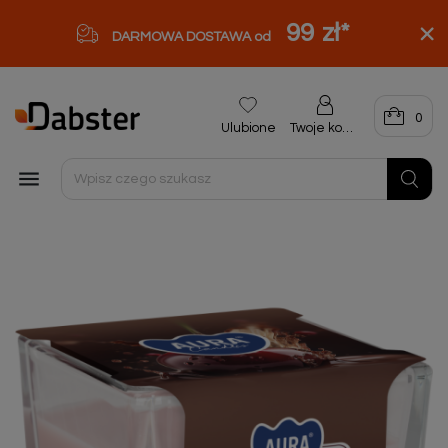
99 zł
*
DARMOWA DOSTAWA od
0
Ulubione
Twoje konto
