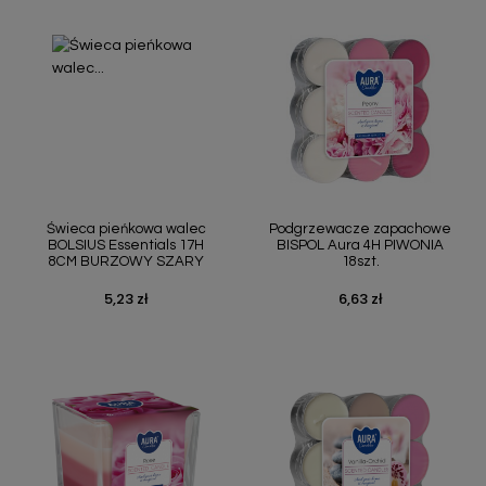
Świeca pieńkowa walec
Podgrzewacze zapachowe
BOLSIUS Essentials 17H
BISPOL Aura 4H PIWONIA
8CM BURZOWY SZARY
18szt.
5,23 zł
6,63 zł
Cena
Cena