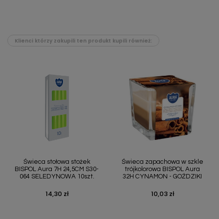
Klienci którzy zakupili ten produkt kupili również:
Świeca stołowa stożek
Świeca zapachowa w szkle
BISPOL Aura 7H 24,5CM S30-
trójkolorowa BISPOL Aura
064 SELEDYNOWA 10szt.
32H CYNAMON - GOŹDZIKI
14,30 zł
10,03 zł
Cena
Cena