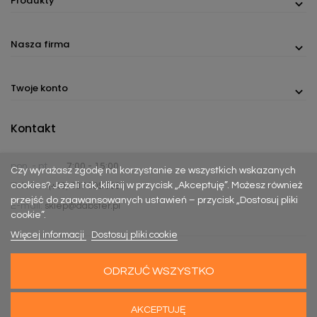
Produkty
Nasza firma
Twoje konto
Kontakt
pon. - pt.
7:00 - 15:00
Czy wyrażasz zgodę na korzystanie ze wszystkich wskazanych
cookies? Jeżeli tak, kliknij w przycisk „Akceptuję”. Możesz również
Telefon:
(+48) 737 305 306
przejść do zaawansowanych ustawień – przycisk „Dostosuj pliki
E-mail:
sklep@dabster.pl
cookie”.
Więcej informacji
Dostosuj pliki cookie
ODRZUĆ WSZYSTKO
Made with
Happy Rebels
&
MiyoStudio
AKCEPTUJĘ