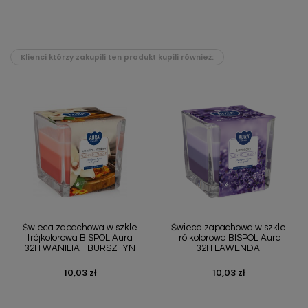
Klienci którzy zakupili ten produkt kupili również:
Świeca zapachowa w szkle
Świeca zapachowa w szkle
trójkolorowa BISPOL Aura
trójkolorowa BISPOL Aura
32H WANILIA - BURSZTYN
32H LAWENDA
10,03 zł
10,03 zł
Cena
Cena