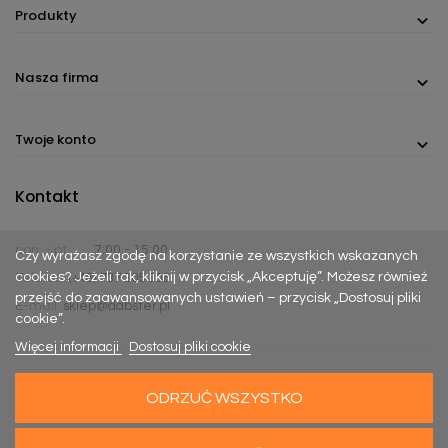
Produkty
Nasza firma
Twoje konto
Kontakt
pon. - pt.
7:00 - 15:00
Czy wyrażasz zgodę na korzystanie ze wszystkich wskazanych
cookies? Jeżeli tak, kliknij w przycisk „Akceptuję”. Możesz również
Telefon:
(+48) 737 305 306
przejść do zaawansowanych ustawień – przycisk „Dostosuj pliki
E-mail:
sklep@dabster.pl
cookie”.
Więcej informacji
Dostosuj pliki cookie
ODRZUĆ WSZYSTKO
Made with
Happy Rebels
&
MiyoStudio