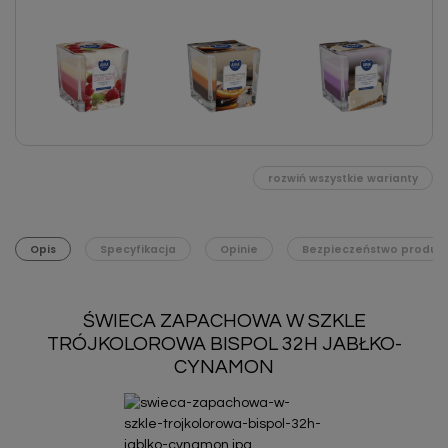
rozwiń wszystkie warianty
Opis
Specyfikacja
Opinie
Bezpieczeństwo produk
ŚWIECA ZAPACHOWA W SZKLE
TRÓJKOLOROWA BISPOL 32H JABŁKO-
CYNAMON