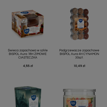
Świeca zapachowa w szkle
Podgrzewacze zapachowe
BISPOL Aura 18H ZIMOWE
BISPOL Aura 4H CYNAMON
CIASTECZKA
30szt.
4,55 zł
10,49 zł
Cena
Cena