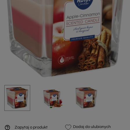
help_outline
Dodaj do ulubionych
Zapytaj o produkt