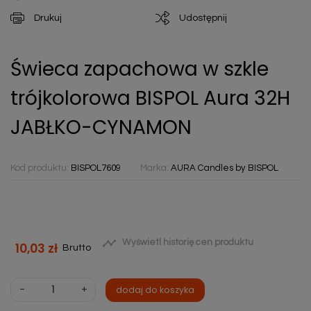
Drukuj
Udostępnij
Świeca zapachowa w szkle
trójkolorowa BISPOL Aura 32H
JABŁKO-CYNAMON
Kod produktu:
BISPOL7609
Marka:
AURA Candles by BISPOL

Wyświetl historię cen produktu
10,03 zł
Brutto
-
+
dodaj do koszyka