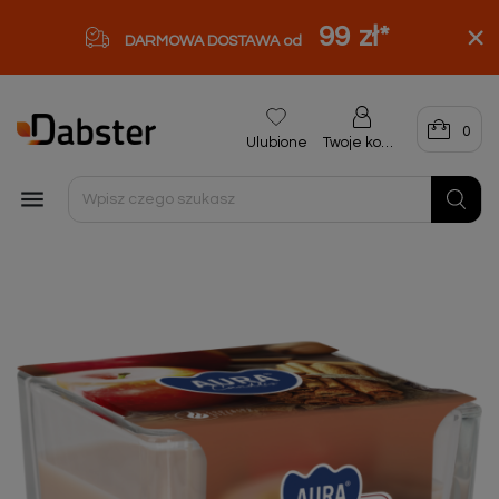
99 zł
*
DARMOWA DOSTAWA od
0
Ulubione
Twoje konto
