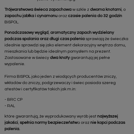
Trójwarstwowa
świeca zapachowa
w szkle z
dwoma knotami
, o
zapachu jabłka i cynamonu
oraz
czasie palenia do 32 godzin
BISPOL.
Ponadczasowy wygląd
,
aromatyczny zapach wydzielany
podczas spalania oraz długi czas palenia
sprawiają że świeczka
idealnie sprawdzi się jako element dekoracyjny wnętrza domu,
mieszkania lub będzie idealnym pomysłem na prezent.
Zastosowane w świecy
dwa knoty
gwarantują jej pełne
wypalenie.
Firma BISPOL jako jeden z wiodących producentów zniczy,
wkładów do zniczy, podgrzewaczy i świec posiada szereg
atestów i certyfikatów takich jak m.in:
- BRC CP
- RAL
które gwarantują, że wyprodukowany wyrób jest
najwyższej
jakości
,
spełnia normy bezpieczeństw
a oraz
nie kopci podczas
palenia.