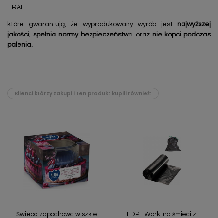
- RAL
które gwarantują, że wyprodukowany wyrób jest
najwyższej
jakości
,
spełnia normy bezpieczeństw
a oraz
nie kopci podczas
palenia.
Klienci którzy zakupili ten produkt kupili również:
Świeca zapachowa w szkle
LDPE Worki na śmieci z